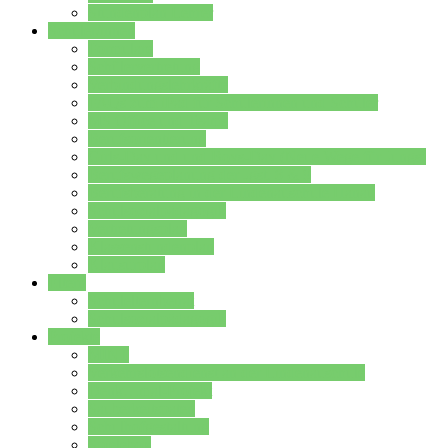
Stundenplan Lehrer
Schüler/innen
Formulare
Schülervertretung
Verbindungslehrkräfte
FAQs zum iPad für Schülerinnen und Schüler
MS Office und Teams
Berufsorientierung
Girls-Day und und Boys-Day (Neue Wege für Jungs)
Berufswegeplanung der Jgst. 8 & 9
Berufsberatung in der Lindenauschule Hanau
Schulsozialpädagogik
Vertretungsplan
Klassenstundenplan
Klausurplan
Eltern
Schulelternbeirat
Schulsozialpädagogik
Projekte
MINT
Verkehrslotsendienst an der Lindenauschule
Denk…mal-Projekt
Sauberkeitspaten
Schulhofgestaltung
Spielebox