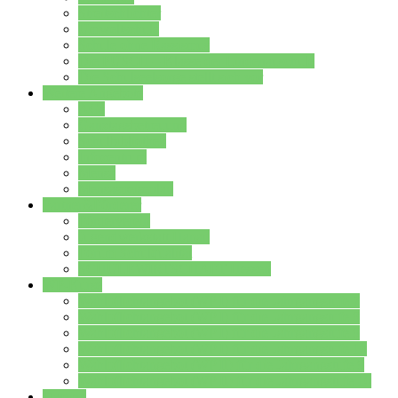
Streitschlichter
Umweltschule
Schule ohne Rassismus
Die PUSCH – Klasse der Lindenauschule
Die Schulseelsorge stellt sich vor
Weitere Angebote
AGs
Ganztagsbetreuung
Schulbibliothek
Infozentrum
Mensa
Mensaspeiseplan
Partner&Förderer
Förderverein
Jugendwerkstatt Hanau
Forum Schulqualität
SCHULEWIRTSCHAFT Hessen
WP-Kurse
Wahlpflichtangebot (WP I) für die Jahrgangstufe 7
Wahlpflichtangebot (WP I) für die Jahrgangstufe 8
Wahlpflichtangebot (WP I) für die Jahrgangstufe 9
Wahlpflichtangebot (WP I) für die Jahrgangstufe 10
Wahlpflichtangebot (WP II) für die Jahrgangstufe 9
Wahlpflichtangebot (WP II) für die Jahrgangstufe 10
Dateien