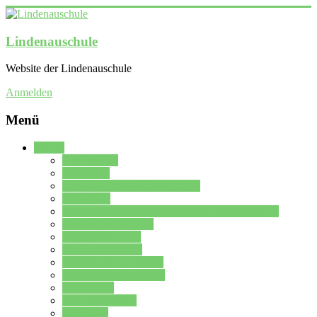
Lindenauschule
Website der Lindenauschule
Anmelden
Menü
Schule
Schulleitung
Sekretariat
Kollegium der Lindenauschule
Kürzelliste
Das Differenzierungsmodell der Lindenauschule
Jahrgangsstufe 5 – 6
Mittelstufe 7 – 10
Oberstufe 11 – 13
Vorstellung der Schule
Zweite Fremdsprachen
Einsatzplan
Einsatzplan Krz.
Formulare