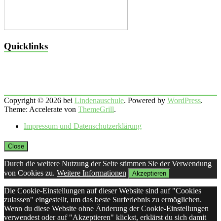
Quicklinks
Copyright © 2026 bei
Lindenauschule
. Powered by
WordPress
.
Theme: Accelerate von
ThemeGrill
.
Impressum und Datenschutzerklärung
Close
Durch die weitere Nutzung der Seite stimmen Sie der Verwendung
von Cookies zu.
Weitere Informationen
Akzeptieren
Die Cookie-Einstellungen auf dieser Website sind auf "Cookies
zulassen" eingestellt, um das beste Surferlebnis zu ermöglichen.
Wenn du diese Website ohne Änderung der Cookie-Einstellungen
verwendest oder auf "Akzeptieren" klickst, erklärst du sich damit