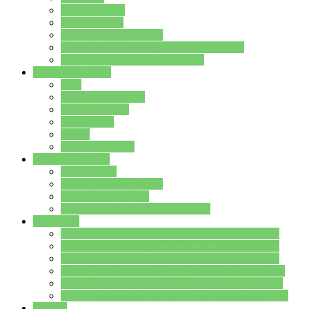
Streitschlichter
Umweltschule
Schule ohne Rassismus
Die PUSCH – Klasse der Lindenauschule
Die Schulseelsorge stellt sich vor
Weitere Angebote
AGs
Ganztagsbetreuung
Schulbibliothek
Infozentrum
Mensa
Mensaspeiseplan
Partner&Förderer
Förderverein
Jugendwerkstatt Hanau
Forum Schulqualität
SCHULEWIRTSCHAFT Hessen
WP-Kurse
Wahlpflichtangebot (WP I) für die Jahrgangstufe 7
Wahlpflichtangebot (WP I) für die Jahrgangstufe 8
Wahlpflichtangebot (WP I) für die Jahrgangstufe 9
Wahlpflichtangebot (WP I) für die Jahrgangstufe 10
Wahlpflichtangebot (WP II) für die Jahrgangstufe 9
Wahlpflichtangebot (WP II) für die Jahrgangstufe 10
Dateien