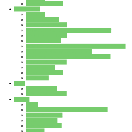
Stundenplan Lehrer
Schüler/innen
Formulare
Schülervertretung
Verbindungslehrkräfte
FAQs zum iPad für Schülerinnen und Schüler
MS Office und Teams
Berufsorientierung
Girls-Day und und Boys-Day (Neue Wege für Jungs)
Berufswegeplanung der Jgst. 8 & 9
Berufsberatung in der Lindenauschule Hanau
Schulsozialpädagogik
Vertretungsplan
Klassenstundenplan
Klausurplan
Eltern
Schulelternbeirat
Schulsozialpädagogik
Projekte
MINT
Verkehrslotsendienst an der Lindenauschule
Denk…mal-Projekt
Sauberkeitspaten
Schulhofgestaltung
Spielebox