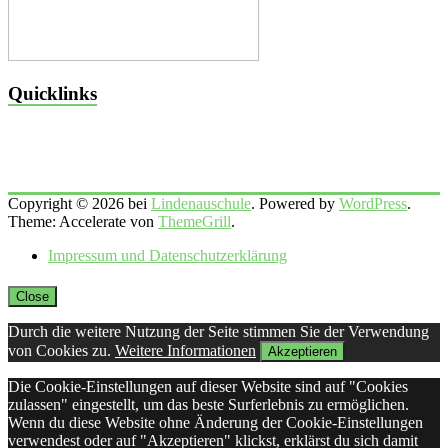
Quicklinks
Copyright © 2026 bei
Lindenauschule
. Powered by
WordPress
.
Theme: Accelerate von
ThemeGrill
.
Impressum und Datenschutzerklärung
Close
Durch die weitere Nutzung der Seite stimmen Sie der Verwendung
von Cookies zu.
Weitere Informationen
Akzeptieren
Die Cookie-Einstellungen auf dieser Website sind auf "Cookies
zulassen" eingestellt, um das beste Surferlebnis zu ermöglichen.
Wenn du diese Website ohne Änderung der Cookie-Einstellungen
verwendest oder auf "Akzeptieren" klickst, erklärst du sich damit