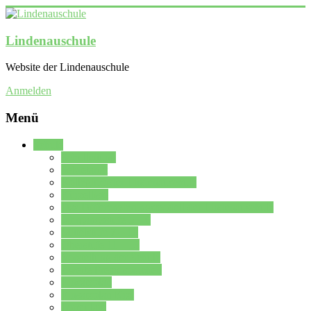
Lindenauschule
Website der Lindenauschule
Anmelden
Menü
Schule
Schulleitung
Sekretariat
Kollegium der Lindenauschule
Kürzelliste
Das Differenzierungsmodell der Lindenauschule
Jahrgangsstufe 5 – 6
Mittelstufe 7 – 10
Oberstufe 11 – 13
Vorstellung der Schule
Zweite Fremdsprachen
Einsatzplan
Einsatzplan Krz.
Formulare