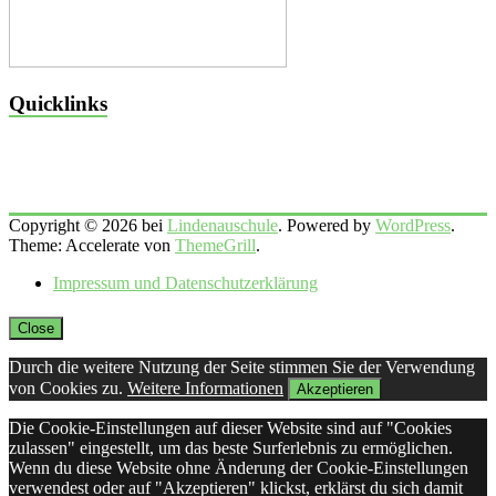
Quicklinks
Copyright © 2026 bei
Lindenauschule
. Powered by
WordPress
.
Theme: Accelerate von
ThemeGrill
.
Impressum und Datenschutzerklärung
Close
Durch die weitere Nutzung der Seite stimmen Sie der Verwendung
von Cookies zu.
Weitere Informationen
Akzeptieren
Die Cookie-Einstellungen auf dieser Website sind auf "Cookies
zulassen" eingestellt, um das beste Surferlebnis zu ermöglichen.
Wenn du diese Website ohne Änderung der Cookie-Einstellungen
verwendest oder auf "Akzeptieren" klickst, erklärst du sich damit