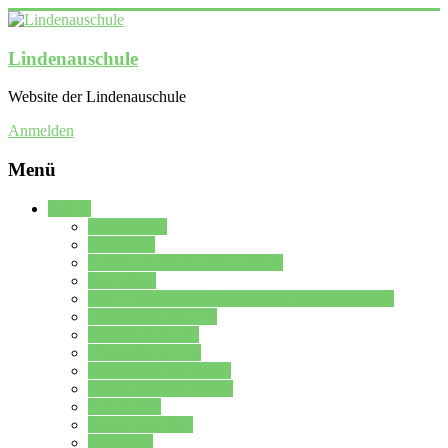
Lindenauschule
Website der Lindenauschule
Anmelden
Menü
Schule
Schulleitung
Sekretariat
Kollegium der Lindenauschule
Kürzelliste
Das Differenzierungsmodell der Lindenauschule
Jahrgangsstufe 5 – 6
Mittelstufe 7 – 10
Oberstufe 11 – 13
Vorstellung der Schule
Zweite Fremdsprachen
Einsatzplan
Einsatzplan Krz.
Formulare