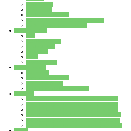
Streitschlichter
Umweltschule
Schule ohne Rassismus
Die PUSCH – Klasse der Lindenauschule
Die Schulseelsorge stellt sich vor
Weitere Angebote
AGs
Ganztagsbetreuung
Schulbibliothek
Infozentrum
Mensa
Mensaspeiseplan
Partner&Förderer
Förderverein
Jugendwerkstatt Hanau
Forum Schulqualität
SCHULEWIRTSCHAFT Hessen
WP-Kurse
Wahlpflichtangebot (WP I) für die Jahrgangstufe 7
Wahlpflichtangebot (WP I) für die Jahrgangstufe 8
Wahlpflichtangebot (WP I) für die Jahrgangstufe 9
Wahlpflichtangebot (WP I) für die Jahrgangstufe 10
Wahlpflichtangebot (WP II) für die Jahrgangstufe 9
Wahlpflichtangebot (WP II) für die Jahrgangstufe 10
Dateien