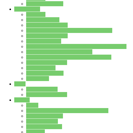
Stundenplan Lehrer
Schüler/innen
Formulare
Schülervertretung
Verbindungslehrkräfte
FAQs zum iPad für Schülerinnen und Schüler
MS Office und Teams
Berufsorientierung
Girls-Day und und Boys-Day (Neue Wege für Jungs)
Berufswegeplanung der Jgst. 8 & 9
Berufsberatung in der Lindenauschule Hanau
Schulsozialpädagogik
Vertretungsplan
Klassenstundenplan
Klausurplan
Eltern
Schulelternbeirat
Schulsozialpädagogik
Projekte
MINT
Verkehrslotsendienst an der Lindenauschule
Denk…mal-Projekt
Sauberkeitspaten
Schulhofgestaltung
Spielebox