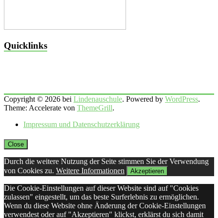
Quicklinks
Copyright © 2026 bei
Lindenauschule
. Powered by
WordPress
.
Theme: Accelerate von
ThemeGrill
.
Impressum und Datenschutzerklärung
Close
Durch die weitere Nutzung der Seite stimmen Sie der Verwendung
von Cookies zu.
Weitere Informationen
Akzeptieren
Die Cookie-Einstellungen auf dieser Website sind auf "Cookies
zulassen" eingestellt, um das beste Surferlebnis zu ermöglichen.
Wenn du diese Website ohne Änderung der Cookie-Einstellungen
verwendest oder auf "Akzeptieren" klickst, erklärst du sich damit