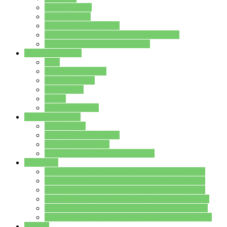
Streitschlichter
Umweltschule
Schule ohne Rassismus
Die PUSCH – Klasse der Lindenauschule
Die Schulseelsorge stellt sich vor
Weitere Angebote
AGs
Ganztagsbetreuung
Schulbibliothek
Infozentrum
Mensa
Mensaspeiseplan
Partner&Förderer
Förderverein
Jugendwerkstatt Hanau
Forum Schulqualität
SCHULEWIRTSCHAFT Hessen
WP-Kurse
Wahlpflichtangebot (WP I) für die Jahrgangstufe 7
Wahlpflichtangebot (WP I) für die Jahrgangstufe 8
Wahlpflichtangebot (WP I) für die Jahrgangstufe 9
Wahlpflichtangebot (WP I) für die Jahrgangstufe 10
Wahlpflichtangebot (WP II) für die Jahrgangstufe 9
Wahlpflichtangebot (WP II) für die Jahrgangstufe 10
Dateien