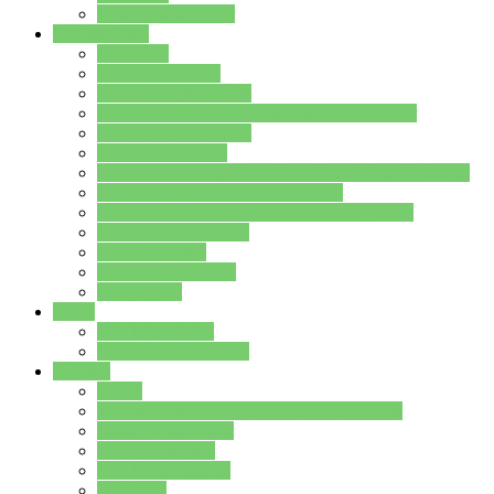
Stundenplan Lehrer
Schüler/innen
Formulare
Schülervertretung
Verbindungslehrkräfte
FAQs zum iPad für Schülerinnen und Schüler
MS Office und Teams
Berufsorientierung
Girls-Day und und Boys-Day (Neue Wege für Jungs)
Berufswegeplanung der Jgst. 8 & 9
Berufsberatung in der Lindenauschule Hanau
Schulsozialpädagogik
Vertretungsplan
Klassenstundenplan
Klausurplan
Eltern
Schulelternbeirat
Schulsozialpädagogik
Projekte
MINT
Verkehrslotsendienst an der Lindenauschule
Denk…mal-Projekt
Sauberkeitspaten
Schulhofgestaltung
Spielebox