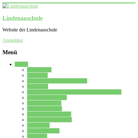
Lindenauschule
Website der Lindenauschule
Anmelden
Menü
Schule
Schulleitung
Sekretariat
Kollegium der Lindenauschule
Kürzelliste
Das Differenzierungsmodell der Lindenauschule
Jahrgangsstufe 5 – 6
Mittelstufe 7 – 10
Oberstufe 11 – 13
Vorstellung der Schule
Zweite Fremdsprachen
Einsatzplan
Einsatzplan Krz.
Formulare