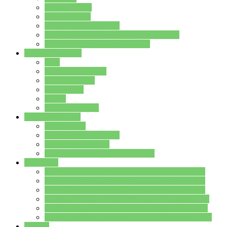
Streitschlichter
Umweltschule
Schule ohne Rassismus
Die PUSCH – Klasse der Lindenauschule
Die Schulseelsorge stellt sich vor
Weitere Angebote
AGs
Ganztagsbetreuung
Schulbibliothek
Infozentrum
Mensa
Mensaspeiseplan
Partner&Förderer
Förderverein
Jugendwerkstatt Hanau
Forum Schulqualität
SCHULEWIRTSCHAFT Hessen
WP-Kurse
Wahlpflichtangebot (WP I) für die Jahrgangstufe 7
Wahlpflichtangebot (WP I) für die Jahrgangstufe 8
Wahlpflichtangebot (WP I) für die Jahrgangstufe 9
Wahlpflichtangebot (WP I) für die Jahrgangstufe 10
Wahlpflichtangebot (WP II) für die Jahrgangstufe 9
Wahlpflichtangebot (WP II) für die Jahrgangstufe 10
Dateien