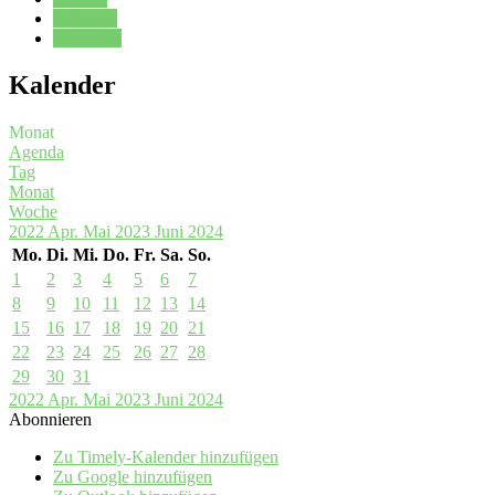
Kalender
Oberstufe
Kalender
Monat
Agenda
Tag
Monat
Woche
2022
Apr.
Mai 2023
Juni
2024
Mo.
Di.
Mi.
Do.
Fr.
Sa.
So.
1
2
3
4
5
6
7
8
9
10
11
12
13
14
15
16
17
18
19
20
21
22
23
24
25
26
27
28
29
30
31
2022
Apr.
Mai 2023
Juni
2024
Abonnieren
Zu Timely-Kalender hinzufügen
Zu Google hinzufügen