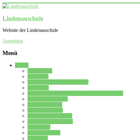
Lindenauschule
Website der Lindenauschule
Anmelden
Menü
Schule
Schulleitung
Sekretariat
Kollegium der Lindenauschule
Kürzelliste
Das Differenzierungsmodell der Lindenauschule
Jahrgangsstufe 5 – 6
Mittelstufe 7 – 10
Oberstufe 11 – 13
Vorstellung der Schule
Zweite Fremdsprachen
Einsatzplan
Einsatzplan Krz.
Formulare