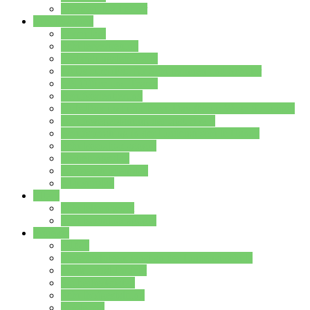
Stundenplan Lehrer
Schüler/innen
Formulare
Schülervertretung
Verbindungslehrkräfte
FAQs zum iPad für Schülerinnen und Schüler
MS Office und Teams
Berufsorientierung
Girls-Day und und Boys-Day (Neue Wege für Jungs)
Berufswegeplanung der Jgst. 8 & 9
Berufsberatung in der Lindenauschule Hanau
Schulsozialpädagogik
Vertretungsplan
Klassenstundenplan
Klausurplan
Eltern
Schulelternbeirat
Schulsozialpädagogik
Projekte
MINT
Verkehrslotsendienst an der Lindenauschule
Denk…mal-Projekt
Sauberkeitspaten
Schulhofgestaltung
Spielebox