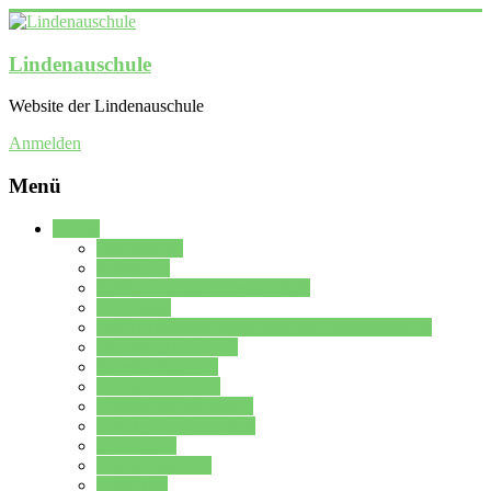
Lindenauschule
Website der Lindenauschule
Anmelden
Menü
Schule
Schulleitung
Sekretariat
Kollegium der Lindenauschule
Kürzelliste
Das Differenzierungsmodell der Lindenauschule
Jahrgangsstufe 5 – 6
Mittelstufe 7 – 10
Oberstufe 11 – 13
Vorstellung der Schule
Zweite Fremdsprachen
Einsatzplan
Einsatzplan Krz.
Formulare