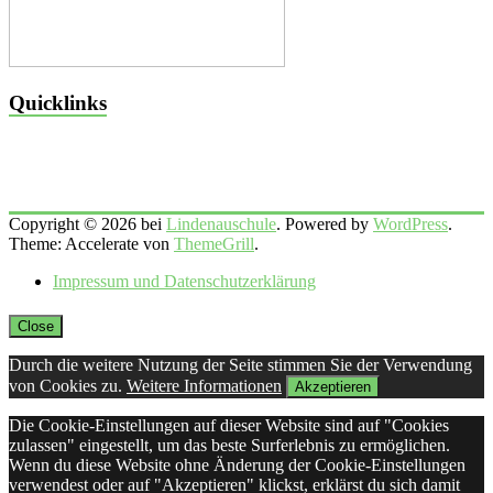
Quicklinks
Copyright © 2026 bei
Lindenauschule
. Powered by
WordPress
.
Theme: Accelerate von
ThemeGrill
.
Impressum und Datenschutzerklärung
Close
Durch die weitere Nutzung der Seite stimmen Sie der Verwendung
von Cookies zu.
Weitere Informationen
Akzeptieren
Die Cookie-Einstellungen auf dieser Website sind auf "Cookies
zulassen" eingestellt, um das beste Surferlebnis zu ermöglichen.
Wenn du diese Website ohne Änderung der Cookie-Einstellungen
verwendest oder auf "Akzeptieren" klickst, erklärst du sich damit