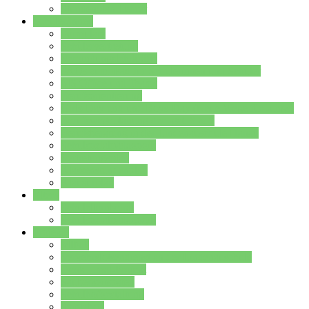
Stundenplan Lehrer
Schüler/innen
Formulare
Schülervertretung
Verbindungslehrkräfte
FAQs zum iPad für Schülerinnen und Schüler
MS Office und Teams
Berufsorientierung
Girls-Day und und Boys-Day (Neue Wege für Jungs)
Berufswegeplanung der Jgst. 8 & 9
Berufsberatung in der Lindenauschule Hanau
Schulsozialpädagogik
Vertretungsplan
Klassenstundenplan
Klausurplan
Eltern
Schulelternbeirat
Schulsozialpädagogik
Projekte
MINT
Verkehrslotsendienst an der Lindenauschule
Denk…mal-Projekt
Sauberkeitspaten
Schulhofgestaltung
Spielebox