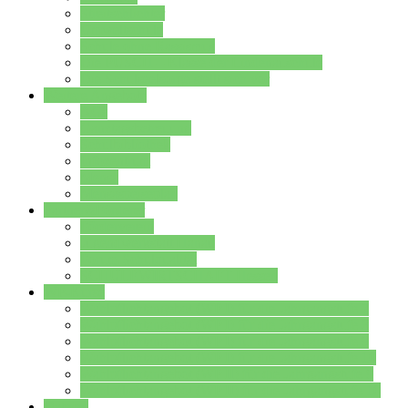
Streitschlichter
Umweltschule
Schule ohne Rassismus
Die PUSCH – Klasse der Lindenauschule
Die Schulseelsorge stellt sich vor
Weitere Angebote
AGs
Ganztagsbetreuung
Schulbibliothek
Infozentrum
Mensa
Mensaspeiseplan
Partner&Förderer
Förderverein
Jugendwerkstatt Hanau
Forum Schulqualität
SCHULEWIRTSCHAFT Hessen
WP-Kurse
Wahlpflichtangebot (WP I) für die Jahrgangstufe 7
Wahlpflichtangebot (WP I) für die Jahrgangstufe 8
Wahlpflichtangebot (WP I) für die Jahrgangstufe 9
Wahlpflichtangebot (WP I) für die Jahrgangstufe 10
Wahlpflichtangebot (WP II) für die Jahrgangstufe 9
Wahlpflichtangebot (WP II) für die Jahrgangstufe 10
Dateien