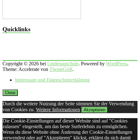
Quicklinks
Copyright © 2026 bei
Lindenauschule
. Powered by
WordPress
.
Theme: Accelerate von
ThemeGrill
.
Impressum und Datenschutzerklärung
Close
Durch die weitere Nutzung der Seite stimmen Sie der Verwendung
von Cookies zu.
Weitere Informationen
Akzeptieren
Die Cookie-Einstellungen auf dieser Website sind auf "Cookies
zulassen" eingestellt, um das beste Surferlebnis zu ermöglichen.
Wenn du diese Website ohne Änderung der Cookie-Einstellungen
verwendest oder auf "Akzeptieren" klickst, erklärst du sich damit