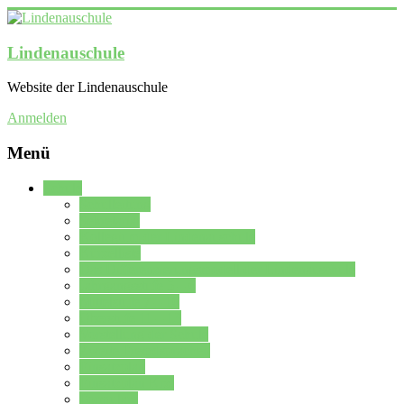
Lindenauschule
Website der Lindenauschule
Anmelden
Menü
Schule
Schulleitung
Sekretariat
Kollegium der Lindenauschule
Kürzelliste
Das Differenzierungsmodell der Lindenauschule
Jahrgangsstufe 5 – 6
Mittelstufe 7 – 10
Oberstufe 11 – 13
Vorstellung der Schule
Zweite Fremdsprachen
Einsatzplan
Einsatzplan Krz.
Formulare