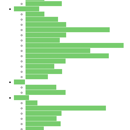
Stundenplan Lehrer
Schüler/innen
Formulare
Schülervertretung
Verbindungslehrkräfte
FAQs zum iPad für Schülerinnen und Schüler
MS Office und Teams
Berufsorientierung
Girls-Day und und Boys-Day (Neue Wege für Jungs)
Berufswegeplanung der Jgst. 8 & 9
Berufsberatung in der Lindenauschule Hanau
Schulsozialpädagogik
Vertretungsplan
Klassenstundenplan
Klausurplan
Eltern
Schulelternbeirat
Schulsozialpädagogik
Projekte
MINT
Verkehrslotsendienst an der Lindenauschule
Denk…mal-Projekt
Sauberkeitspaten
Schulhofgestaltung
Spielebox