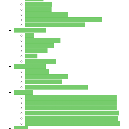
Streitschlichter
Umweltschule
Schule ohne Rassismus
Die PUSCH – Klasse der Lindenauschule
Die Schulseelsorge stellt sich vor
Weitere Angebote
AGs
Ganztagsbetreuung
Schulbibliothek
Infozentrum
Mensa
Mensaspeiseplan
Partner&Förderer
Förderverein
Jugendwerkstatt Hanau
Forum Schulqualität
SCHULEWIRTSCHAFT Hessen
WP-Kurse
Wahlpflichtangebot (WP I) für die Jahrgangstufe 7
Wahlpflichtangebot (WP I) für die Jahrgangstufe 8
Wahlpflichtangebot (WP I) für die Jahrgangstufe 9
Wahlpflichtangebot (WP I) für die Jahrgangstufe 10
Wahlpflichtangebot (WP II) für die Jahrgangstufe 9
Wahlpflichtangebot (WP II) für die Jahrgangstufe 10
Dateien