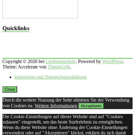
Quicklinks
Copyright © 2026 bei
Lindenauschule
. Powered by
WordPress
.
Theme: Accelerate von
ThemeGrill
.
Impressum und Datenschutzerklärung
Close
Durch die weitere Nutzung der Seite stimmen Sie der Verwendung
von Cookies zu.
Weitere Informationen
Akzeptieren
Die Cookie-Einstellungen auf dieser Website sind auf "Cookies
zulassen" eingestellt, um das beste Surferlebnis zu ermöglichen.
Wenn du diese Website ohne Änderung der Cookie-Einstellungen
verwendest oder auf "Akzeptieren" klickst, erklärst du sich damit