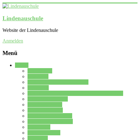
Lindenauschule
Website der Lindenauschule
Anmelden
Menü
Schule
Schulleitung
Sekretariat
Kollegium der Lindenauschule
Kürzelliste
Das Differenzierungsmodell der Lindenauschule
Jahrgangsstufe 5 – 6
Mittelstufe 7 – 10
Oberstufe 11 – 13
Vorstellung der Schule
Zweite Fremdsprachen
Einsatzplan
Einsatzplan Krz.
Formulare