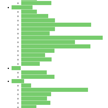
Stundenplan Lehrer
Schüler/innen
Formulare
Schülervertretung
Verbindungslehrkräfte
FAQs zum iPad für Schülerinnen und Schüler
MS Office und Teams
Berufsorientierung
Girls-Day und und Boys-Day (Neue Wege für Jungs)
Berufswegeplanung der Jgst. 8 & 9
Berufsberatung in der Lindenauschule Hanau
Schulsozialpädagogik
Vertretungsplan
Klassenstundenplan
Klausurplan
Eltern
Schulelternbeirat
Schulsozialpädagogik
Projekte
MINT
Verkehrslotsendienst an der Lindenauschule
Denk…mal-Projekt
Sauberkeitspaten
Schulhofgestaltung
Spielebox