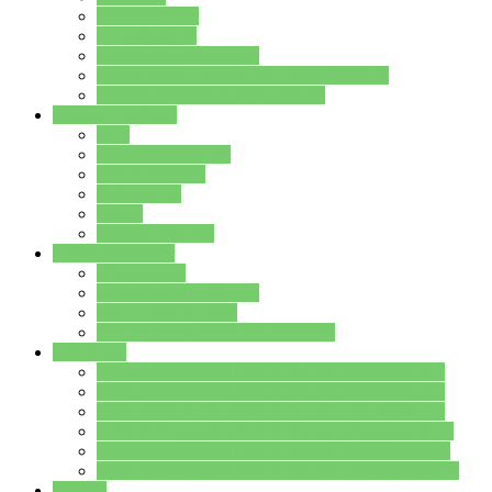
Streitschlichter
Umweltschule
Schule ohne Rassismus
Die PUSCH – Klasse der Lindenauschule
Die Schulseelsorge stellt sich vor
Weitere Angebote
AGs
Ganztagsbetreuung
Schulbibliothek
Infozentrum
Mensa
Mensaspeiseplan
Partner&Förderer
Förderverein
Jugendwerkstatt Hanau
Forum Schulqualität
SCHULEWIRTSCHAFT Hessen
WP-Kurse
Wahlpflichtangebot (WP I) für die Jahrgangstufe 7
Wahlpflichtangebot (WP I) für die Jahrgangstufe 8
Wahlpflichtangebot (WP I) für die Jahrgangstufe 9
Wahlpflichtangebot (WP I) für die Jahrgangstufe 10
Wahlpflichtangebot (WP II) für die Jahrgangstufe 9
Wahlpflichtangebot (WP II) für die Jahrgangstufe 10
Dateien