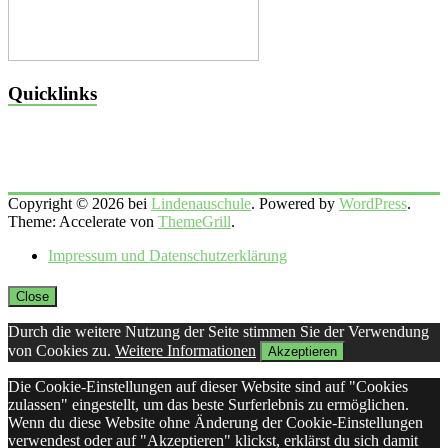
Quicklinks
Copyright © 2026 bei
Lindenauschule
. Powered by
WordPress
.
Theme: Accelerate von
ThemeGrill
.
Impressum und Datenschutzerklärung
Close
Durch die weitere Nutzung der Seite stimmen Sie der Verwendung
von Cookies zu.
Weitere Informationen
Akzeptieren
Die Cookie-Einstellungen auf dieser Website sind auf "Cookies
zulassen" eingestellt, um das beste Surferlebnis zu ermöglichen.
Wenn du diese Website ohne Änderung der Cookie-Einstellungen
verwendest oder auf "Akzeptieren" klickst, erklärst du sich damit