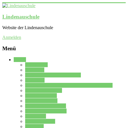
Lindenauschule
Website der Lindenauschule
Anmelden
Menü
Schule
Schulleitung
Sekretariat
Kollegium der Lindenauschule
Kürzelliste
Das Differenzierungsmodell der Lindenauschule
Jahrgangsstufe 5 – 6
Mittelstufe 7 – 10
Oberstufe 11 – 13
Vorstellung der Schule
Zweite Fremdsprachen
Einsatzplan
Einsatzplan Krz.
Formulare