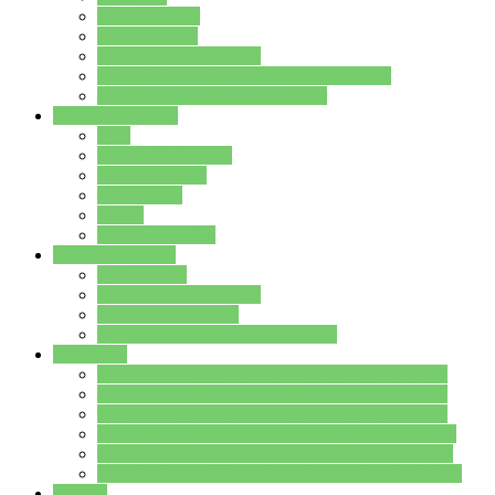
Streitschlichter
Umweltschule
Schule ohne Rassismus
Die PUSCH – Klasse der Lindenauschule
Die Schulseelsorge stellt sich vor
Weitere Angebote
AGs
Ganztagsbetreuung
Schulbibliothek
Infozentrum
Mensa
Mensaspeiseplan
Partner&Förderer
Förderverein
Jugendwerkstatt Hanau
Forum Schulqualität
SCHULEWIRTSCHAFT Hessen
WP-Kurse
Wahlpflichtangebot (WP I) für die Jahrgangstufe 7
Wahlpflichtangebot (WP I) für die Jahrgangstufe 8
Wahlpflichtangebot (WP I) für die Jahrgangstufe 9
Wahlpflichtangebot (WP I) für die Jahrgangstufe 10
Wahlpflichtangebot (WP II) für die Jahrgangstufe 9
Wahlpflichtangebot (WP II) für die Jahrgangstufe 10
Dateien