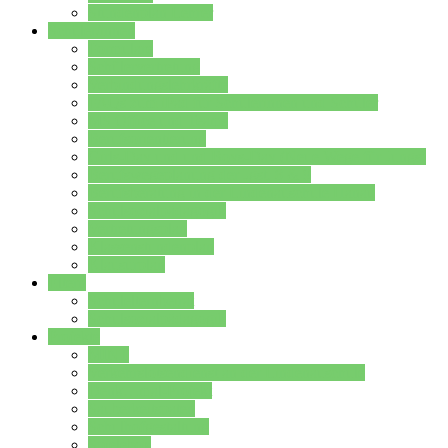
Stundenplan Lehrer
Schüler/innen
Formulare
Schülervertretung
Verbindungslehrkräfte
FAQs zum iPad für Schülerinnen und Schüler
MS Office und Teams
Berufsorientierung
Girls-Day und und Boys-Day (Neue Wege für Jungs)
Berufswegeplanung der Jgst. 8 & 9
Berufsberatung in der Lindenauschule Hanau
Schulsozialpädagogik
Vertretungsplan
Klassenstundenplan
Klausurplan
Eltern
Schulelternbeirat
Schulsozialpädagogik
Projekte
MINT
Verkehrslotsendienst an der Lindenauschule
Denk…mal-Projekt
Sauberkeitspaten
Schulhofgestaltung
Spielebox