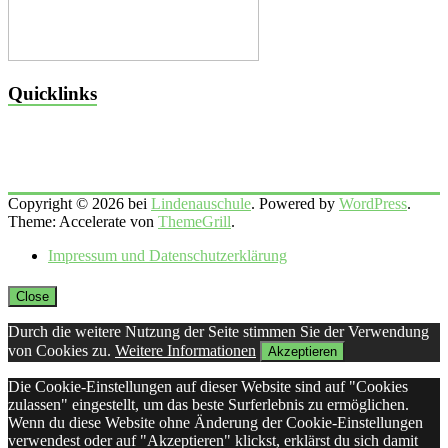
Quicklinks
Copyright © 2026 bei
Lindenauschule
. Powered by
WordPress
.
Theme: Accelerate von
ThemeGrill
.
Impressum und Datenschutzerklärung
Close
Durch die weitere Nutzung der Seite stimmen Sie der Verwendung
von Cookies zu.
Weitere Informationen
Akzeptieren
Die Cookie-Einstellungen auf dieser Website sind auf "Cookies
zulassen" eingestellt, um das beste Surferlebnis zu ermöglichen.
Wenn du diese Website ohne Änderung der Cookie-Einstellungen
verwendest oder auf "Akzeptieren" klickst, erklärst du sich damit