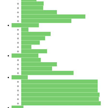
Streitschlichter
Umweltschule
Schule ohne Rassismus
Die PUSCH – Klasse der Lindenauschule
Die Schulseelsorge stellt sich vor
Weitere Angebote
AGs
Ganztagsbetreuung
Schulbibliothek
Infozentrum
Mensa
Mensaspeiseplan
Partner&Förderer
Förderverein
Jugendwerkstatt Hanau
Forum Schulqualität
SCHULEWIRTSCHAFT Hessen
WP-Kurse
Wahlpflichtangebot (WP I) für die Jahrgangstufe 7
Wahlpflichtangebot (WP I) für die Jahrgangstufe 8
Wahlpflichtangebot (WP I) für die Jahrgangstufe 9
Wahlpflichtangebot (WP I) für die Jahrgangstufe 10
Wahlpflichtangebot (WP II) für die Jahrgangstufe 9
Wahlpflichtangebot (WP II) für die Jahrgangstufe 10
Dateien