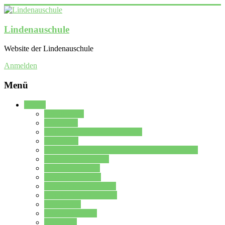
Lindenauschule
Website der Lindenauschule
Anmelden
Menü
Schule
Schulleitung
Sekretariat
Kollegium der Lindenauschule
Kürzelliste
Das Differenzierungsmodell der Lindenauschule
Jahrgangsstufe 5 – 6
Mittelstufe 7 – 10
Oberstufe 11 – 13
Vorstellung der Schule
Zweite Fremdsprachen
Einsatzplan
Einsatzplan Krz.
Formulare