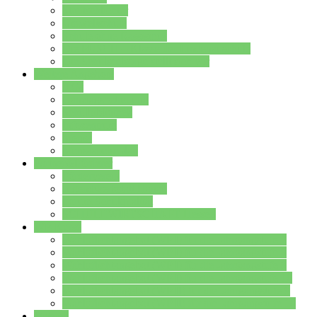
Streitschlichter
Umweltschule
Schule ohne Rassismus
Die PUSCH – Klasse der Lindenauschule
Die Schulseelsorge stellt sich vor
Weitere Angebote
AGs
Ganztagsbetreuung
Schulbibliothek
Infozentrum
Mensa
Mensaspeiseplan
Partner&Förderer
Förderverein
Jugendwerkstatt Hanau
Forum Schulqualität
SCHULEWIRTSCHAFT Hessen
WP-Kurse
Wahlpflichtangebot (WP I) für die Jahrgangstufe 7
Wahlpflichtangebot (WP I) für die Jahrgangstufe 8
Wahlpflichtangebot (WP I) für die Jahrgangstufe 9
Wahlpflichtangebot (WP I) für die Jahrgangstufe 10
Wahlpflichtangebot (WP II) für die Jahrgangstufe 9
Wahlpflichtangebot (WP II) für die Jahrgangstufe 10
Dateien