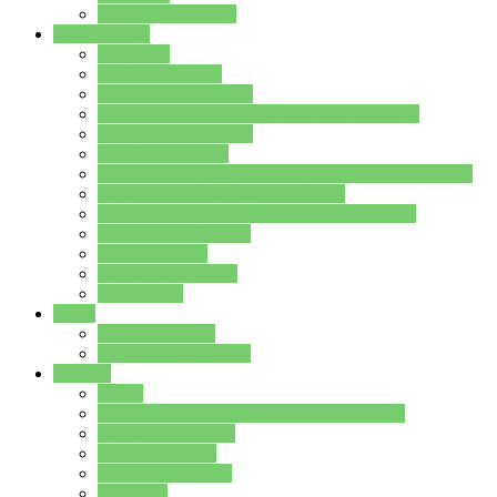
Stundenplan Lehrer
Schüler/innen
Formulare
Schülervertretung
Verbindungslehrkräfte
FAQs zum iPad für Schülerinnen und Schüler
MS Office und Teams
Berufsorientierung
Girls-Day und und Boys-Day (Neue Wege für Jungs)
Berufswegeplanung der Jgst. 8 & 9
Berufsberatung in der Lindenauschule Hanau
Schulsozialpädagogik
Vertretungsplan
Klassenstundenplan
Klausurplan
Eltern
Schulelternbeirat
Schulsozialpädagogik
Projekte
MINT
Verkehrslotsendienst an der Lindenauschule
Denk…mal-Projekt
Sauberkeitspaten
Schulhofgestaltung
Spielebox