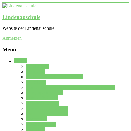
Lindenauschule
Website der Lindenauschule
Anmelden
Menü
Schule
Schulleitung
Sekretariat
Kollegium der Lindenauschule
Kürzelliste
Das Differenzierungsmodell der Lindenauschule
Jahrgangsstufe 5 – 6
Mittelstufe 7 – 10
Oberstufe 11 – 13
Vorstellung der Schule
Zweite Fremdsprachen
Einsatzplan
Einsatzplan Krz.
Formulare