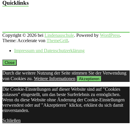
Quicklinks
Copyright © 2026 bei
Lindenauschule
. Powered by
WordPress
.
Theme: Accelerate von
ThemeGrill
.
Impressum und Datenschutzerklärung
Close
Durch die weitere Nutzung der Seite stimmen Sie der Verwendung
von Cookies zu.
Weitere Informationen
Akzeptieren
Die Cookie-Einstellungen auf dieser Website sind auf "Cookies
zulassen" eingestellt, um das beste Surferlebnis zu ermöglichen.
Wenn du diese Website ohne Änderung der Cookie-Einstellungen
verwendest oder auf "Akzeptieren" klickst, erklärst du sich damit
einverstanden.
Schließen