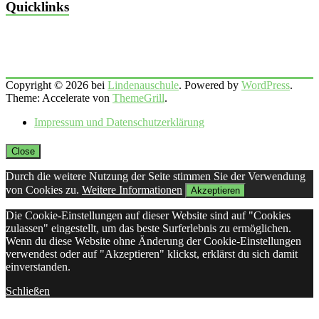
Quicklinks
Copyright © 2026 bei
Lindenauschule
. Powered by
WordPress
.
Theme: Accelerate von
ThemeGrill
.
Impressum und Datenschutzerklärung
Close
Durch die weitere Nutzung der Seite stimmen Sie der Verwendung
von Cookies zu.
Weitere Informationen
Akzeptieren
Die Cookie-Einstellungen auf dieser Website sind auf "Cookies
zulassen" eingestellt, um das beste Surferlebnis zu ermöglichen.
Wenn du diese Website ohne Änderung der Cookie-Einstellungen
verwendest oder auf "Akzeptieren" klickst, erklärst du sich damit
einverstanden.
Schließen