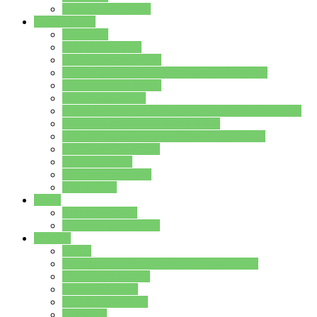
Stundenplan Lehrer
Schüler/innen
Formulare
Schülervertretung
Verbindungslehrkräfte
FAQs zum iPad für Schülerinnen und Schüler
MS Office und Teams
Berufsorientierung
Girls-Day und und Boys-Day (Neue Wege für Jungs)
Berufswegeplanung der Jgst. 8 & 9
Berufsberatung in der Lindenauschule Hanau
Schulsozialpädagogik
Vertretungsplan
Klassenstundenplan
Klausurplan
Eltern
Schulelternbeirat
Schulsozialpädagogik
Projekte
MINT
Verkehrslotsendienst an der Lindenauschule
Denk…mal-Projekt
Sauberkeitspaten
Schulhofgestaltung
Spielebox