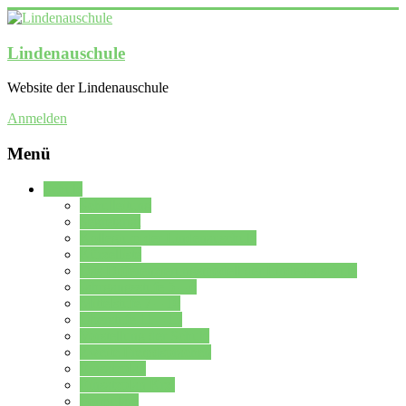
Lindenauschule
Website der Lindenauschule
Anmelden
Menü
Schule
Schulleitung
Sekretariat
Kollegium der Lindenauschule
Kürzelliste
Das Differenzierungsmodell der Lindenauschule
Jahrgangsstufe 5 – 6
Mittelstufe 7 – 10
Oberstufe 11 – 13
Vorstellung der Schule
Zweite Fremdsprachen
Einsatzplan
Einsatzplan Krz.
Formulare