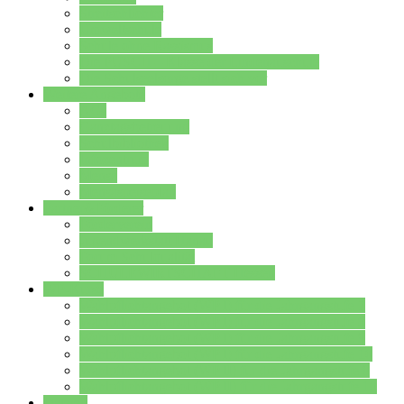
Streitschlichter
Umweltschule
Schule ohne Rassismus
Die PUSCH – Klasse der Lindenauschule
Die Schulseelsorge stellt sich vor
Weitere Angebote
AGs
Ganztagsbetreuung
Schulbibliothek
Infozentrum
Mensa
Mensaspeiseplan
Partner&Förderer
Förderverein
Jugendwerkstatt Hanau
Forum Schulqualität
SCHULEWIRTSCHAFT Hessen
WP-Kurse
Wahlpflichtangebot (WP I) für die Jahrgangstufe 7
Wahlpflichtangebot (WP I) für die Jahrgangstufe 8
Wahlpflichtangebot (WP I) für die Jahrgangstufe 9
Wahlpflichtangebot (WP I) für die Jahrgangstufe 10
Wahlpflichtangebot (WP II) für die Jahrgangstufe 9
Wahlpflichtangebot (WP II) für die Jahrgangstufe 10
Dateien