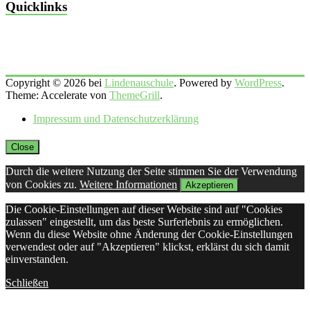
Quicklinks
Copyright © 2026 bei
Lindenauschule
. Powered by
WordPress
.
Theme: Accelerate von
ThemeGrill
.
Impressum und Datenschutzerklärung
Close
Durch die weitere Nutzung der Seite stimmen Sie der Verwendung
von Cookies zu.
Weitere Informationen
Akzeptieren
Die Cookie-Einstellungen auf dieser Website sind auf "Cookies
zulassen" eingestellt, um das beste Surferlebnis zu ermöglichen.
Wenn du diese Website ohne Änderung der Cookie-Einstellungen
verwendest oder auf "Akzeptieren" klickst, erklärst du sich damit
einverstanden.
Schließen