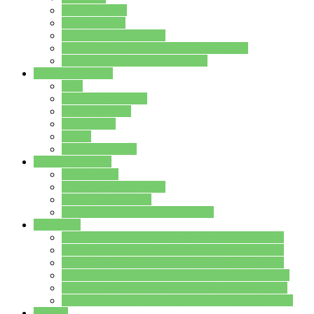
Streitschlichter
Umweltschule
Schule ohne Rassismus
Die PUSCH – Klasse der Lindenauschule
Die Schulseelsorge stellt sich vor
Weitere Angebote
AGs
Ganztagsbetreuung
Schulbibliothek
Infozentrum
Mensa
Mensaspeiseplan
Partner&Förderer
Förderverein
Jugendwerkstatt Hanau
Forum Schulqualität
SCHULEWIRTSCHAFT Hessen
WP-Kurse
Wahlpflichtangebot (WP I) für die Jahrgangstufe 7
Wahlpflichtangebot (WP I) für die Jahrgangstufe 8
Wahlpflichtangebot (WP I) für die Jahrgangstufe 9
Wahlpflichtangebot (WP I) für die Jahrgangstufe 10
Wahlpflichtangebot (WP II) für die Jahrgangstufe 9
Wahlpflichtangebot (WP II) für die Jahrgangstufe 10
Dateien