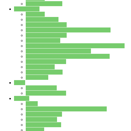
Stundenplan Lehrer
Schüler/innen
Formulare
Schülervertretung
Verbindungslehrkräfte
FAQs zum iPad für Schülerinnen und Schüler
MS Office und Teams
Berufsorientierung
Girls-Day und und Boys-Day (Neue Wege für Jungs)
Berufswegeplanung der Jgst. 8 & 9
Berufsberatung in der Lindenauschule Hanau
Schulsozialpädagogik
Vertretungsplan
Klassenstundenplan
Klausurplan
Eltern
Schulelternbeirat
Schulsozialpädagogik
Projekte
MINT
Verkehrslotsendienst an der Lindenauschule
Denk…mal-Projekt
Sauberkeitspaten
Schulhofgestaltung
Spielebox