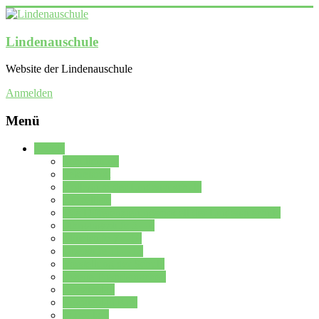
Lindenauschule
Website der Lindenauschule
Anmelden
Menü
Schule
Schulleitung
Sekretariat
Kollegium der Lindenauschule
Kürzelliste
Das Differenzierungsmodell der Lindenauschule
Jahrgangsstufe 5 – 6
Mittelstufe 7 – 10
Oberstufe 11 – 13
Vorstellung der Schule
Zweite Fremdsprachen
Einsatzplan
Einsatzplan Krz.
Formulare