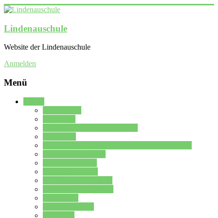
Lindenauschule
Website der Lindenauschule
Anmelden
Menü
Schule
Schulleitung
Sekretariat
Kollegium der Lindenauschule
Kürzelliste
Das Differenzierungsmodell der Lindenauschule
Jahrgangsstufe 5 – 6
Mittelstufe 7 – 10
Oberstufe 11 – 13
Vorstellung der Schule
Zweite Fremdsprachen
Einsatzplan
Einsatzplan Krz.
Formulare