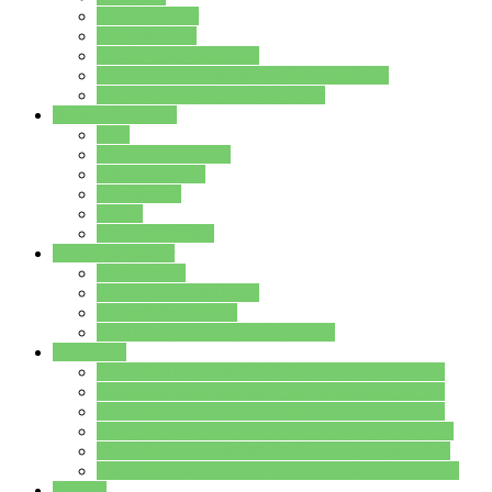
Streitschlichter
Umweltschule
Schule ohne Rassismus
Die PUSCH – Klasse der Lindenauschule
Die Schulseelsorge stellt sich vor
Weitere Angebote
AGs
Ganztagsbetreuung
Schulbibliothek
Infozentrum
Mensa
Mensaspeiseplan
Partner&Förderer
Förderverein
Jugendwerkstatt Hanau
Forum Schulqualität
SCHULEWIRTSCHAFT Hessen
WP-Kurse
Wahlpflichtangebot (WP I) für die Jahrgangstufe 7
Wahlpflichtangebot (WP I) für die Jahrgangstufe 8
Wahlpflichtangebot (WP I) für die Jahrgangstufe 9
Wahlpflichtangebot (WP I) für die Jahrgangstufe 10
Wahlpflichtangebot (WP II) für die Jahrgangstufe 9
Wahlpflichtangebot (WP II) für die Jahrgangstufe 10
Dateien