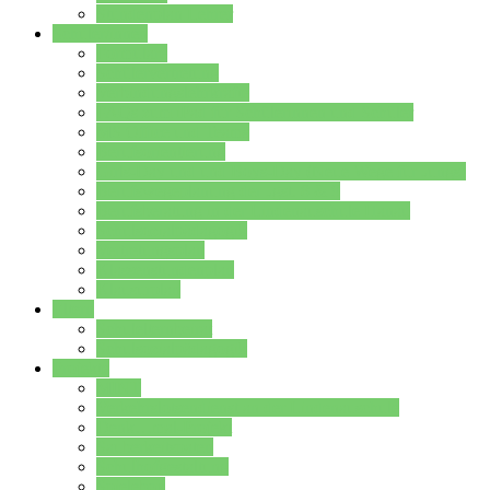
Stundenplan Lehrer
Schüler/innen
Formulare
Schülervertretung
Verbindungslehrkräfte
FAQs zum iPad für Schülerinnen und Schüler
MS Office und Teams
Berufsorientierung
Girls-Day und und Boys-Day (Neue Wege für Jungs)
Berufswegeplanung der Jgst. 8 & 9
Berufsberatung in der Lindenauschule Hanau
Schulsozialpädagogik
Vertretungsplan
Klassenstundenplan
Klausurplan
Eltern
Schulelternbeirat
Schulsozialpädagogik
Projekte
MINT
Verkehrslotsendienst an der Lindenauschule
Denk…mal-Projekt
Sauberkeitspaten
Schulhofgestaltung
Spielebox