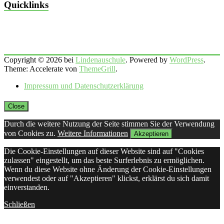
Quicklinks
Copyright © 2026 bei
Lindenauschule
. Powered by
WordPress
.
Theme: Accelerate von
ThemeGrill
.
Impressum und Datenschutzerklärung
Close
Durch die weitere Nutzung der Seite stimmen Sie der Verwendung
von Cookies zu.
Weitere Informationen
Akzeptieren
Die Cookie-Einstellungen auf dieser Website sind auf "Cookies
zulassen" eingestellt, um das beste Surferlebnis zu ermöglichen.
Wenn du diese Website ohne Änderung der Cookie-Einstellungen
verwendest oder auf "Akzeptieren" klickst, erklärst du sich damit
einverstanden.
Schließen