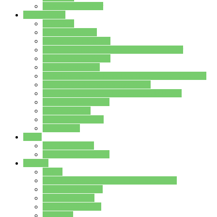
Stundenplan Lehrer
Schüler/innen
Formulare
Schülervertretung
Verbindungslehrkräfte
FAQs zum iPad für Schülerinnen und Schüler
MS Office und Teams
Berufsorientierung
Girls-Day und und Boys-Day (Neue Wege für Jungs)
Berufswegeplanung der Jgst. 8 & 9
Berufsberatung in der Lindenauschule Hanau
Schulsozialpädagogik
Vertretungsplan
Klassenstundenplan
Klausurplan
Eltern
Schulelternbeirat
Schulsozialpädagogik
Projekte
MINT
Verkehrslotsendienst an der Lindenauschule
Denk…mal-Projekt
Sauberkeitspaten
Schulhofgestaltung
Spielebox