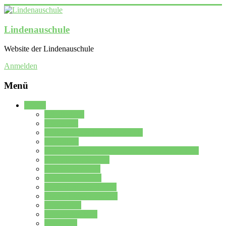
Lindenauschule
Website der Lindenauschule
Anmelden
Menü
Schule
Schulleitung
Sekretariat
Kollegium der Lindenauschule
Kürzelliste
Das Differenzierungsmodell der Lindenauschule
Jahrgangsstufe 5 – 6
Mittelstufe 7 – 10
Oberstufe 11 – 13
Vorstellung der Schule
Zweite Fremdsprachen
Einsatzplan
Einsatzplan Krz.
Formulare