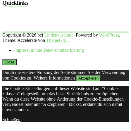
Quicklinks
Copyright © 2026 bei
Lindenauschule
. Powered by
WordPress
.
Theme: Accelerate von
ThemeGrill
.
Impressum und Datenschutzerklärung
Close
Durch die weitere Nutzung der Seite stimmen Sie der Verwendung
von Cookies zu.
Weitere Informationen
Akzeptieren
Die Cookie-Einstellungen auf dieser Website sind auf "Cookies
zulassen" eingestellt, um das beste Surferlebnis zu ermöglichen.
Wenn du diese Website ohne Änderung der Cookie-Einstellungen
verwendest oder auf "Akzeptieren" klickst, erklärst du sich damit
einverstanden.
Schließen