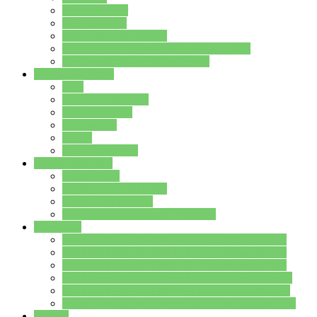
Streitschlichter
Umweltschule
Schule ohne Rassismus
Die PUSCH – Klasse der Lindenauschule
Die Schulseelsorge stellt sich vor
Weitere Angebote
AGs
Ganztagsbetreuung
Schulbibliothek
Infozentrum
Mensa
Mensaspeiseplan
Partner&Förderer
Förderverein
Jugendwerkstatt Hanau
Forum Schulqualität
SCHULEWIRTSCHAFT Hessen
WP-Kurse
Wahlpflichtangebot (WP I) für die Jahrgangstufe 7
Wahlpflichtangebot (WP I) für die Jahrgangstufe 8
Wahlpflichtangebot (WP I) für die Jahrgangstufe 9
Wahlpflichtangebot (WP I) für die Jahrgangstufe 10
Wahlpflichtangebot (WP II) für die Jahrgangstufe 9
Wahlpflichtangebot (WP II) für die Jahrgangstufe 10
Dateien