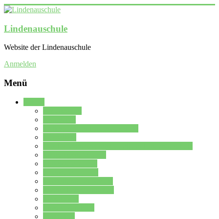
Lindenauschule
Website der Lindenauschule
Anmelden
Menü
Schule
Schulleitung
Sekretariat
Kollegium der Lindenauschule
Kürzelliste
Das Differenzierungsmodell der Lindenauschule
Jahrgangsstufe 5 – 6
Mittelstufe 7 – 10
Oberstufe 11 – 13
Vorstellung der Schule
Zweite Fremdsprachen
Einsatzplan
Einsatzplan Krz.
Formulare