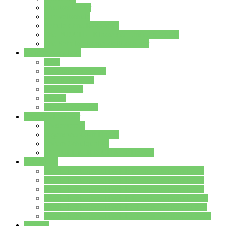
Streitschlichter
Umweltschule
Schule ohne Rassismus
Die PUSCH – Klasse der Lindenauschule
Die Schulseelsorge stellt sich vor
Weitere Angebote
AGs
Ganztagsbetreuung
Schulbibliothek
Infozentrum
Mensa
Mensaspeiseplan
Partner&Förderer
Förderverein
Jugendwerkstatt Hanau
Forum Schulqualität
SCHULEWIRTSCHAFT Hessen
WP-Kurse
Wahlpflichtangebot (WP I) für die Jahrgangstufe 7
Wahlpflichtangebot (WP I) für die Jahrgangstufe 8
Wahlpflichtangebot (WP I) für die Jahrgangstufe 9
Wahlpflichtangebot (WP I) für die Jahrgangstufe 10
Wahlpflichtangebot (WP II) für die Jahrgangstufe 9
Wahlpflichtangebot (WP II) für die Jahrgangstufe 10
Dateien