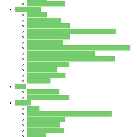
Stundenplan Lehrer
Schüler/innen
Formulare
Schülervertretung
Verbindungslehrkräfte
FAQs zum iPad für Schülerinnen und Schüler
MS Office und Teams
Berufsorientierung
Girls-Day und und Boys-Day (Neue Wege für Jungs)
Berufswegeplanung der Jgst. 8 & 9
Berufsberatung in der Lindenauschule Hanau
Schulsozialpädagogik
Vertretungsplan
Klassenstundenplan
Klausurplan
Eltern
Schulelternbeirat
Schulsozialpädagogik
Projekte
MINT
Verkehrslotsendienst an der Lindenauschule
Denk…mal-Projekt
Sauberkeitspaten
Schulhofgestaltung
Spielebox