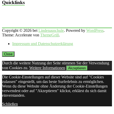
Quicklinks
Copyright © 2026 bei
Lindenauschule
. Powered by
WordPress
.
Theme: Accelerate von
ThemeGrill
.
Impressum und Datenschutzerklärung
Close
Durch die weitere Nutzung der Seite stimmen Sie der Verwendung
von Cookies zu.
Weitere Informationen
Akzeptieren
Die Cookie-Einstellungen auf dieser Website sind auf "Cookies
zulassen" eingestellt, um das beste Surferlebnis zu ermöglichen.
Wenn du diese Website ohne Änderung der Cookie-Einstellungen
verwendest oder auf "Akzeptieren" klickst, erklärst du sich damit
einverstanden.
Schließen