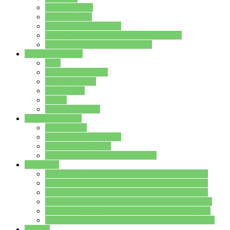
Streitschlichter
Umweltschule
Schule ohne Rassismus
Die PUSCH – Klasse der Lindenauschule
Die Schulseelsorge stellt sich vor
Weitere Angebote
AGs
Ganztagsbetreuung
Schulbibliothek
Infozentrum
Mensa
Mensaspeiseplan
Partner&Förderer
Förderverein
Jugendwerkstatt Hanau
Forum Schulqualität
SCHULEWIRTSCHAFT Hessen
WP-Kurse
Wahlpflichtangebot (WP I) für die Jahrgangstufe 7
Wahlpflichtangebot (WP I) für die Jahrgangstufe 8
Wahlpflichtangebot (WP I) für die Jahrgangstufe 9
Wahlpflichtangebot (WP I) für die Jahrgangstufe 10
Wahlpflichtangebot (WP II) für die Jahrgangstufe 9
Wahlpflichtangebot (WP II) für die Jahrgangstufe 10
Dateien