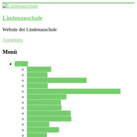
Lindenauschule
Website der Lindenauschule
Anmelden
Menü
Schule
Schulleitung
Sekretariat
Kollegium der Lindenauschule
Kürzelliste
Das Differenzierungsmodell der Lindenauschule
Jahrgangsstufe 5 – 6
Mittelstufe 7 – 10
Oberstufe 11 – 13
Vorstellung der Schule
Zweite Fremdsprachen
Einsatzplan
Einsatzplan Krz.
Formulare