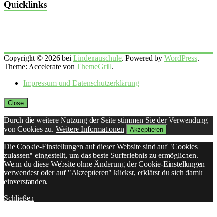
Quicklinks
Copyright © 2026 bei
Lindenauschule
. Powered by
WordPress
.
Theme: Accelerate von
ThemeGrill
.
Impressum und Datenschutzerklärung
Close
Durch die weitere Nutzung der Seite stimmen Sie der Verwendung
von Cookies zu.
Weitere Informationen
Akzeptieren
Die Cookie-Einstellungen auf dieser Website sind auf "Cookies
zulassen" eingestellt, um das beste Surferlebnis zu ermöglichen.
Wenn du diese Website ohne Änderung der Cookie-Einstellungen
verwendest oder auf "Akzeptieren" klickst, erklärst du sich damit
einverstanden.
Schließen