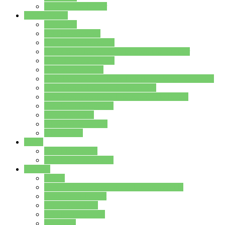
Stundenplan Lehrer
Schüler/innen
Formulare
Schülervertretung
Verbindungslehrkräfte
FAQs zum iPad für Schülerinnen und Schüler
MS Office und Teams
Berufsorientierung
Girls-Day und und Boys-Day (Neue Wege für Jungs)
Berufswegeplanung der Jgst. 8 & 9
Berufsberatung in der Lindenauschule Hanau
Schulsozialpädagogik
Vertretungsplan
Klassenstundenplan
Klausurplan
Eltern
Schulelternbeirat
Schulsozialpädagogik
Projekte
MINT
Verkehrslotsendienst an der Lindenauschule
Denk…mal-Projekt
Sauberkeitspaten
Schulhofgestaltung
Spielebox