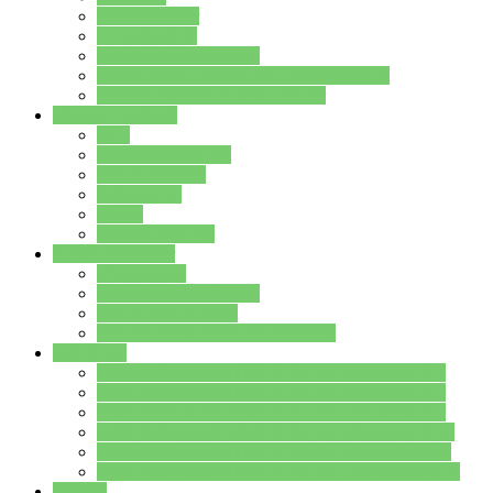
Streitschlichter
Umweltschule
Schule ohne Rassismus
Die PUSCH – Klasse der Lindenauschule
Die Schulseelsorge stellt sich vor
Weitere Angebote
AGs
Ganztagsbetreuung
Schulbibliothek
Infozentrum
Mensa
Mensaspeiseplan
Partner&Förderer
Förderverein
Jugendwerkstatt Hanau
Forum Schulqualität
SCHULEWIRTSCHAFT Hessen
WP-Kurse
Wahlpflichtangebot (WP I) für die Jahrgangstufe 7
Wahlpflichtangebot (WP I) für die Jahrgangstufe 8
Wahlpflichtangebot (WP I) für die Jahrgangstufe 9
Wahlpflichtangebot (WP I) für die Jahrgangstufe 10
Wahlpflichtangebot (WP II) für die Jahrgangstufe 9
Wahlpflichtangebot (WP II) für die Jahrgangstufe 10
Dateien