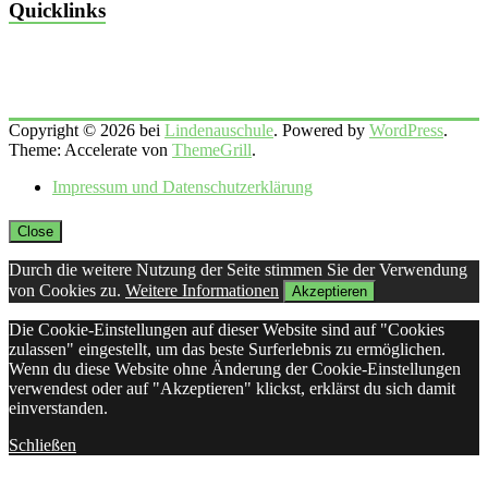
Quicklinks
Copyright © 2026 bei
Lindenauschule
. Powered by
WordPress
.
Theme: Accelerate von
ThemeGrill
.
Impressum und Datenschutzerklärung
Close
Durch die weitere Nutzung der Seite stimmen Sie der Verwendung
von Cookies zu.
Weitere Informationen
Akzeptieren
Die Cookie-Einstellungen auf dieser Website sind auf "Cookies
zulassen" eingestellt, um das beste Surferlebnis zu ermöglichen.
Wenn du diese Website ohne Änderung der Cookie-Einstellungen
verwendest oder auf "Akzeptieren" klickst, erklärst du sich damit
einverstanden.
Schließen