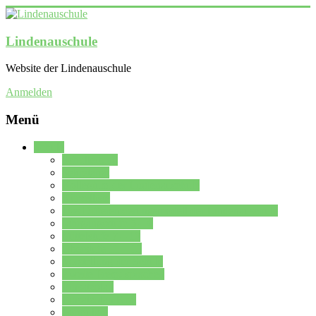
Lindenauschule
Website der Lindenauschule
Anmelden
Menü
Schule
Schulleitung
Sekretariat
Kollegium der Lindenauschule
Kürzelliste
Das Differenzierungsmodell der Lindenauschule
Jahrgangsstufe 5 – 6
Mittelstufe 7 – 10
Oberstufe 11 – 13
Vorstellung der Schule
Zweite Fremdsprachen
Einsatzplan
Einsatzplan Krz.
Formulare