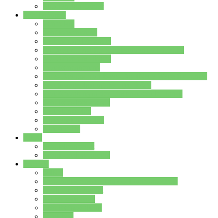
Stundenplan Lehrer
Schüler/innen
Formulare
Schülervertretung
Verbindungslehrkräfte
FAQs zum iPad für Schülerinnen und Schüler
MS Office und Teams
Berufsorientierung
Girls-Day und und Boys-Day (Neue Wege für Jungs)
Berufswegeplanung der Jgst. 8 & 9
Berufsberatung in der Lindenauschule Hanau
Schulsozialpädagogik
Vertretungsplan
Klassenstundenplan
Klausurplan
Eltern
Schulelternbeirat
Schulsozialpädagogik
Projekte
MINT
Verkehrslotsendienst an der Lindenauschule
Denk…mal-Projekt
Sauberkeitspaten
Schulhofgestaltung
Spielebox