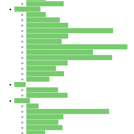
Stundenplan Lehrer
Schüler/innen
Formulare
Schülervertretung
Verbindungslehrkräfte
FAQs zum iPad für Schülerinnen und Schüler
MS Office und Teams
Berufsorientierung
Girls-Day und und Boys-Day (Neue Wege für Jungs)
Berufswegeplanung der Jgst. 8 & 9
Berufsberatung in der Lindenauschule Hanau
Schulsozialpädagogik
Vertretungsplan
Klassenstundenplan
Klausurplan
Eltern
Schulelternbeirat
Schulsozialpädagogik
Projekte
MINT
Verkehrslotsendienst an der Lindenauschule
Denk…mal-Projekt
Sauberkeitspaten
Schulhofgestaltung
Spielebox