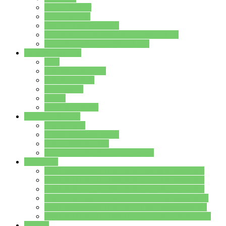
Streitschlichter
Umweltschule
Schule ohne Rassismus
Die PUSCH – Klasse der Lindenauschule
Die Schulseelsorge stellt sich vor
Weitere Angebote
AGs
Ganztagsbetreuung
Schulbibliothek
Infozentrum
Mensa
Mensaspeiseplan
Partner&Förderer
Förderverein
Jugendwerkstatt Hanau
Forum Schulqualität
SCHULEWIRTSCHAFT Hessen
WP-Kurse
Wahlpflichtangebot (WP I) für die Jahrgangstufe 7
Wahlpflichtangebot (WP I) für die Jahrgangstufe 8
Wahlpflichtangebot (WP I) für die Jahrgangstufe 9
Wahlpflichtangebot (WP I) für die Jahrgangstufe 10
Wahlpflichtangebot (WP II) für die Jahrgangstufe 9
Wahlpflichtangebot (WP II) für die Jahrgangstufe 10
Dateien