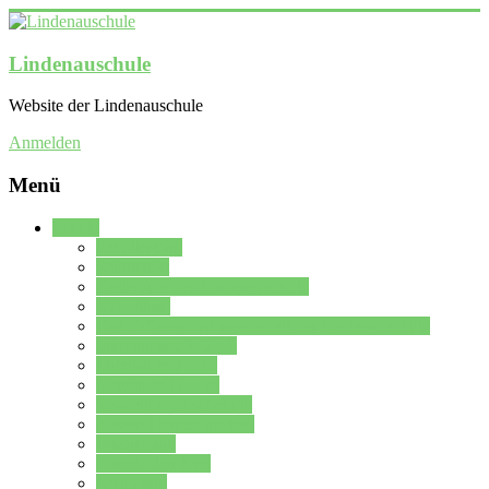
Lindenauschule
Website der Lindenauschule
Anmelden
Menü
Schule
Schulleitung
Sekretariat
Kollegium der Lindenauschule
Kürzelliste
Das Differenzierungsmodell der Lindenauschule
Jahrgangsstufe 5 – 6
Mittelstufe 7 – 10
Oberstufe 11 – 13
Vorstellung der Schule
Zweite Fremdsprachen
Einsatzplan
Einsatzplan Krz.
Formulare