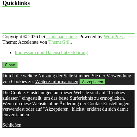
Quicklinks
Copyright © 2026 bei
Lindenauschule
. Powered by
WordPress
.
Theme: Accelerate von
ThemeGrill
.
Impressum und Datenschutzerklärung
Close
Durch die weitere Nutzung der Seite stimmen Sie der Verwendung
von Cookies zu.
Weitere Informationen
Akzeptieren
Die Cookie-Einstellungen auf dieser Website sind auf "Cookies
zulassen" eingestellt, um das beste Surferlebnis zu ermöglichen.
Wenn du diese Website ohne Änderung der Cookie-Einstellungen
verwendest oder auf "Akzeptieren" klickst, erklärst du sich damit
einverstanden.
Schließen