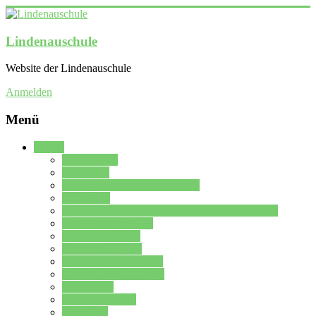
Lindenauschule
Website der Lindenauschule
Anmelden
Menü
Schule
Schulleitung
Sekretariat
Kollegium der Lindenauschule
Kürzelliste
Das Differenzierungsmodell der Lindenauschule
Jahrgangsstufe 5 – 6
Mittelstufe 7 – 10
Oberstufe 11 – 13
Vorstellung der Schule
Zweite Fremdsprachen
Einsatzplan
Einsatzplan Krz.
Formulare