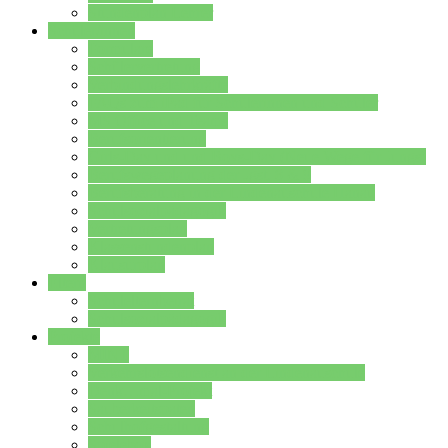
Stundenplan Lehrer
Schüler/innen
Formulare
Schülervertretung
Verbindungslehrkräfte
FAQs zum iPad für Schülerinnen und Schüler
MS Office und Teams
Berufsorientierung
Girls-Day und und Boys-Day (Neue Wege für Jungs)
Berufswegeplanung der Jgst. 8 & 9
Berufsberatung in der Lindenauschule Hanau
Schulsozialpädagogik
Vertretungsplan
Klassenstundenplan
Klausurplan
Eltern
Schulelternbeirat
Schulsozialpädagogik
Projekte
MINT
Verkehrslotsendienst an der Lindenauschule
Denk…mal-Projekt
Sauberkeitspaten
Schulhofgestaltung
Spielebox