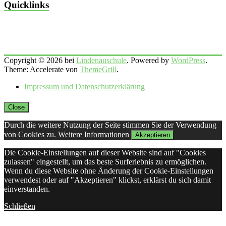
Quicklinks
Copyright © 2026 bei
Lindenauschule
. Powered by
WordPress
.
Theme: Accelerate von
ThemeGrill
.
Impressum und Datenschutzerklärung
Close
Durch die weitere Nutzung der Seite stimmen Sie der Verwendung
von Cookies zu.
Weitere Informationen
Akzeptieren
Die Cookie-Einstellungen auf dieser Website sind auf "Cookies
zulassen" eingestellt, um das beste Surferlebnis zu ermöglichen.
Wenn du diese Website ohne Änderung der Cookie-Einstellungen
verwendest oder auf "Akzeptieren" klickst, erklärst du sich damit
einverstanden.
Schließen