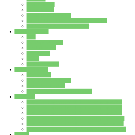
Streitschlichter
Umweltschule
Schule ohne Rassismus
Die PUSCH – Klasse der Lindenauschule
Die Schulseelsorge stellt sich vor
Weitere Angebote
AGs
Ganztagsbetreuung
Schulbibliothek
Infozentrum
Mensa
Mensaspeiseplan
Partner&Förderer
Förderverein
Jugendwerkstatt Hanau
Forum Schulqualität
SCHULEWIRTSCHAFT Hessen
WP-Kurse
Wahlpflichtangebot (WP I) für die Jahrgangstufe 7
Wahlpflichtangebot (WP I) für die Jahrgangstufe 8
Wahlpflichtangebot (WP I) für die Jahrgangstufe 9
Wahlpflichtangebot (WP I) für die Jahrgangstufe 10
Wahlpflichtangebot (WP II) für die Jahrgangstufe 9
Wahlpflichtangebot (WP II) für die Jahrgangstufe 10
Dateien