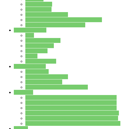
Streitschlichter
Umweltschule
Schule ohne Rassismus
Die PUSCH – Klasse der Lindenauschule
Die Schulseelsorge stellt sich vor
Weitere Angebote
AGs
Ganztagsbetreuung
Schulbibliothek
Infozentrum
Mensa
Mensaspeiseplan
Partner&Förderer
Förderverein
Jugendwerkstatt Hanau
Forum Schulqualität
SCHULEWIRTSCHAFT Hessen
WP-Kurse
Wahlpflichtangebot (WP I) für die Jahrgangstufe 7
Wahlpflichtangebot (WP I) für die Jahrgangstufe 8
Wahlpflichtangebot (WP I) für die Jahrgangstufe 9
Wahlpflichtangebot (WP I) für die Jahrgangstufe 10
Wahlpflichtangebot (WP II) für die Jahrgangstufe 9
Wahlpflichtangebot (WP II) für die Jahrgangstufe 10
Dateien