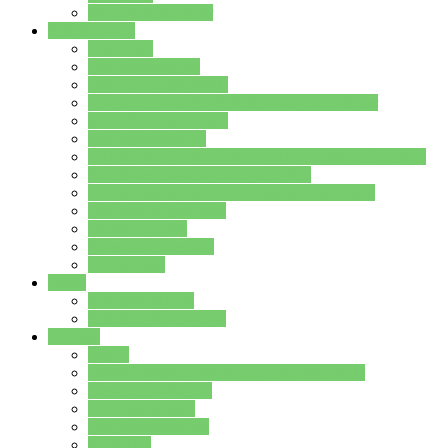
Stundenplan Lehrer
Schüler/innen
Formulare
Schülervertretung
Verbindungslehrkräfte
FAQs zum iPad für Schülerinnen und Schüler
MS Office und Teams
Berufsorientierung
Girls-Day und und Boys-Day (Neue Wege für Jungs)
Berufswegeplanung der Jgst. 8 & 9
Berufsberatung in der Lindenauschule Hanau
Schulsozialpädagogik
Vertretungsplan
Klassenstundenplan
Klausurplan
Eltern
Schulelternbeirat
Schulsozialpädagogik
Projekte
MINT
Verkehrslotsendienst an der Lindenauschule
Denk…mal-Projekt
Sauberkeitspaten
Schulhofgestaltung
Spielebox