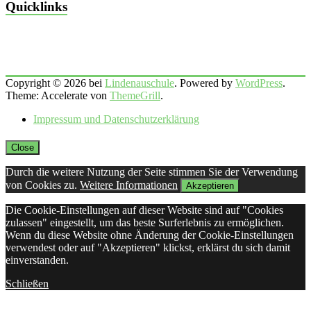
Quicklinks
Copyright © 2026 bei
Lindenauschule
. Powered by
WordPress
.
Theme: Accelerate von
ThemeGrill
.
Impressum und Datenschutzerklärung
Close
Durch die weitere Nutzung der Seite stimmen Sie der Verwendung
von Cookies zu.
Weitere Informationen
Akzeptieren
Die Cookie-Einstellungen auf dieser Website sind auf "Cookies
zulassen" eingestellt, um das beste Surferlebnis zu ermöglichen.
Wenn du diese Website ohne Änderung der Cookie-Einstellungen
verwendest oder auf "Akzeptieren" klickst, erklärst du sich damit
einverstanden.
Schließen