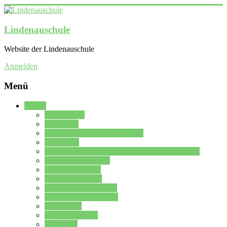
Lindenauschule
Website der Lindenauschule
Anmelden
Menü
Schule
Schulleitung
Sekretariat
Kollegium der Lindenauschule
Kürzelliste
Das Differenzierungsmodell der Lindenauschule
Jahrgangsstufe 5 – 6
Mittelstufe 7 – 10
Oberstufe 11 – 13
Vorstellung der Schule
Zweite Fremdsprachen
Einsatzplan
Einsatzplan Krz.
Formulare