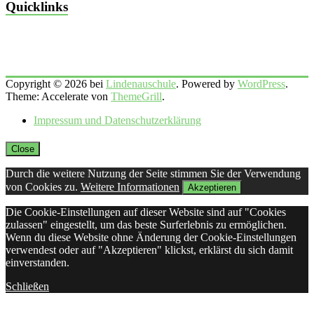
Quicklinks
Copyright © 2026 bei
Lindenauschule
. Powered by
WordPress
.
Theme: Accelerate von
ThemeGrill
.
Impressum und Datenschutzerklärung
Close
Durch die weitere Nutzung der Seite stimmen Sie der Verwendung
von Cookies zu.
Weitere Informationen
Akzeptieren
Die Cookie-Einstellungen auf dieser Website sind auf "Cookies
zulassen" eingestellt, um das beste Surferlebnis zu ermöglichen.
Wenn du diese Website ohne Änderung der Cookie-Einstellungen
verwendest oder auf "Akzeptieren" klickst, erklärst du sich damit
einverstanden.
Schließen