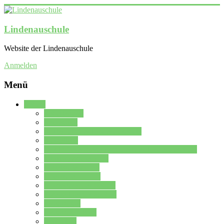
Lindenauschule
Website der Lindenauschule
Anmelden
Menü
Schule
Schulleitung
Sekretariat
Kollegium der Lindenauschule
Kürzelliste
Das Differenzierungsmodell der Lindenauschule
Jahrgangsstufe 5 – 6
Mittelstufe 7 – 10
Oberstufe 11 – 13
Vorstellung der Schule
Zweite Fremdsprachen
Einsatzplan
Einsatzplan Krz.
Formulare