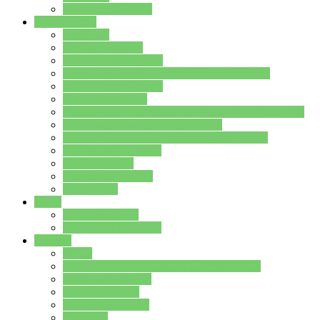
Stundenplan Lehrer
Schüler/innen
Formulare
Schülervertretung
Verbindungslehrkräfte
FAQs zum iPad für Schülerinnen und Schüler
MS Office und Teams
Berufsorientierung
Girls-Day und und Boys-Day (Neue Wege für Jungs)
Berufswegeplanung der Jgst. 8 & 9
Berufsberatung in der Lindenauschule Hanau
Schulsozialpädagogik
Vertretungsplan
Klassenstundenplan
Klausurplan
Eltern
Schulelternbeirat
Schulsozialpädagogik
Projekte
MINT
Verkehrslotsendienst an der Lindenauschule
Denk…mal-Projekt
Sauberkeitspaten
Schulhofgestaltung
Spielebox