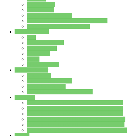
Streitschlichter
Umweltschule
Schule ohne Rassismus
Die PUSCH – Klasse der Lindenauschule
Die Schulseelsorge stellt sich vor
Weitere Angebote
AGs
Ganztagsbetreuung
Schulbibliothek
Infozentrum
Mensa
Mensaspeiseplan
Partner&Förderer
Förderverein
Jugendwerkstatt Hanau
Forum Schulqualität
SCHULEWIRTSCHAFT Hessen
WP-Kurse
Wahlpflichtangebot (WP I) für die Jahrgangstufe 7
Wahlpflichtangebot (WP I) für die Jahrgangstufe 8
Wahlpflichtangebot (WP I) für die Jahrgangstufe 9
Wahlpflichtangebot (WP I) für die Jahrgangstufe 10
Wahlpflichtangebot (WP II) für die Jahrgangstufe 9
Wahlpflichtangebot (WP II) für die Jahrgangstufe 10
Dateien