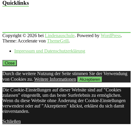
Quicklinks
Copyright © 2026 bei
Lindenauschule
. Powered by
WordPress
.
Theme: Accelerate von
ThemeGrill
.
Impressum und Datenschutzerklärung
Close
Durch die weitere Nutzung der Seite stimmen Sie der Verwendung
von Cookies zu.
Weitere Informationen
Akzeptieren
Die Cookie-Einstellungen auf dieser Website sind auf "Cookies
zulassen" eingestellt, um das beste Surferlebnis zu ermöglichen.
Wenn du diese Website ohne Änderung der Cookie-Einstellungen
verwendest oder auf "Akzeptieren" klickst, erklärst du sich damit
einverstanden.
Schließen