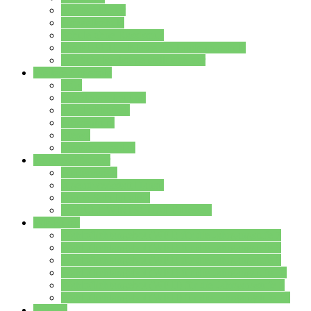
Streitschlichter
Umweltschule
Schule ohne Rassismus
Die PUSCH – Klasse der Lindenauschule
Die Schulseelsorge stellt sich vor
Weitere Angebote
AGs
Ganztagsbetreuung
Schulbibliothek
Infozentrum
Mensa
Mensaspeiseplan
Partner&Förderer
Förderverein
Jugendwerkstatt Hanau
Forum Schulqualität
SCHULEWIRTSCHAFT Hessen
WP-Kurse
Wahlpflichtangebot (WP I) für die Jahrgangstufe 7
Wahlpflichtangebot (WP I) für die Jahrgangstufe 8
Wahlpflichtangebot (WP I) für die Jahrgangstufe 9
Wahlpflichtangebot (WP I) für die Jahrgangstufe 10
Wahlpflichtangebot (WP II) für die Jahrgangstufe 9
Wahlpflichtangebot (WP II) für die Jahrgangstufe 10
Dateien