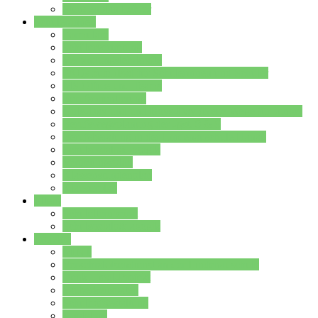
Stundenplan Lehrer
Schüler/innen
Formulare
Schülervertretung
Verbindungslehrkräfte
FAQs zum iPad für Schülerinnen und Schüler
MS Office und Teams
Berufsorientierung
Girls-Day und und Boys-Day (Neue Wege für Jungs)
Berufswegeplanung der Jgst. 8 & 9
Berufsberatung in der Lindenauschule Hanau
Schulsozialpädagogik
Vertretungsplan
Klassenstundenplan
Klausurplan
Eltern
Schulelternbeirat
Schulsozialpädagogik
Projekte
MINT
Verkehrslotsendienst an der Lindenauschule
Denk…mal-Projekt
Sauberkeitspaten
Schulhofgestaltung
Spielebox