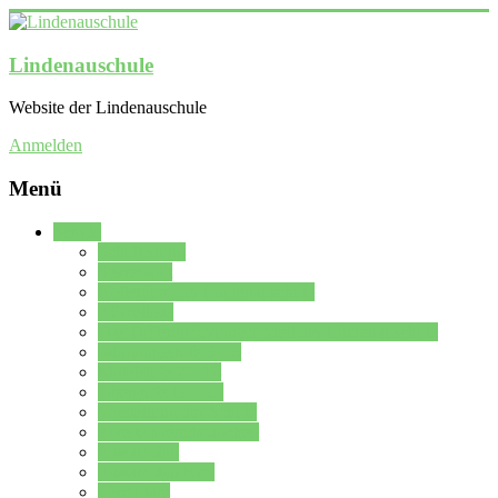
Lindenauschule
Website der Lindenauschule
Anmelden
Menü
Schule
Schulleitung
Sekretariat
Kollegium der Lindenauschule
Kürzelliste
Das Differenzierungsmodell der Lindenauschule
Jahrgangsstufe 5 – 6
Mittelstufe 7 – 10
Oberstufe 11 – 13
Vorstellung der Schule
Zweite Fremdsprachen
Einsatzplan
Einsatzplan Krz.
Formulare