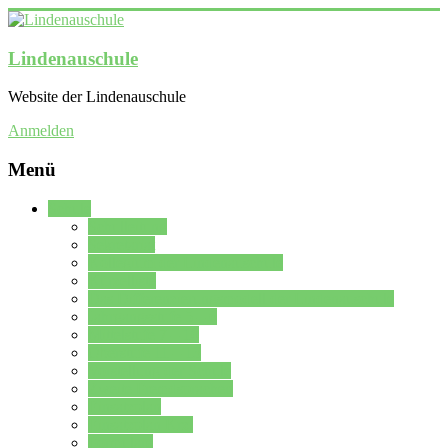
Lindenauschule
Website der Lindenauschule
Anmelden
Menü
Schule
Schulleitung
Sekretariat
Kollegium der Lindenauschule
Kürzelliste
Das Differenzierungsmodell der Lindenauschule
Jahrgangsstufe 5 – 6
Mittelstufe 7 – 10
Oberstufe 11 – 13
Vorstellung der Schule
Zweite Fremdsprachen
Einsatzplan
Einsatzplan Krz.
Formulare