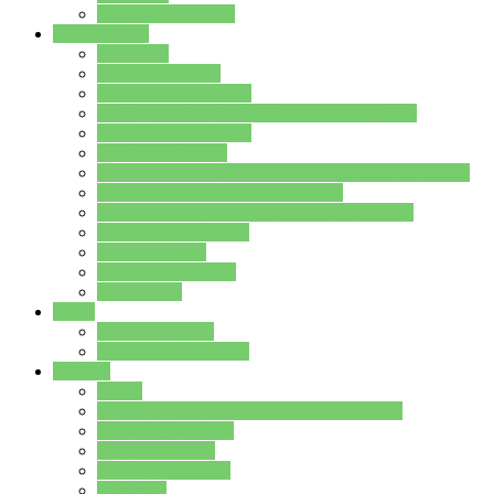
Stundenplan Lehrer
Schüler/innen
Formulare
Schülervertretung
Verbindungslehrkräfte
FAQs zum iPad für Schülerinnen und Schüler
MS Office und Teams
Berufsorientierung
Girls-Day und und Boys-Day (Neue Wege für Jungs)
Berufswegeplanung der Jgst. 8 & 9
Berufsberatung in der Lindenauschule Hanau
Schulsozialpädagogik
Vertretungsplan
Klassenstundenplan
Klausurplan
Eltern
Schulelternbeirat
Schulsozialpädagogik
Projekte
MINT
Verkehrslotsendienst an der Lindenauschule
Denk…mal-Projekt
Sauberkeitspaten
Schulhofgestaltung
Spielebox