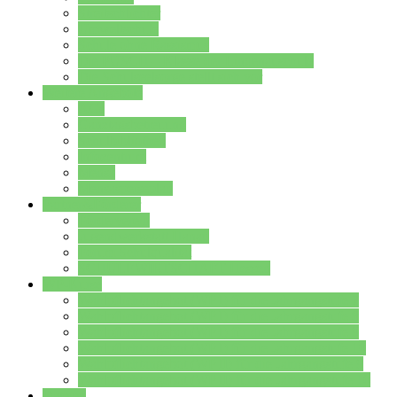
Streitschlichter
Umweltschule
Schule ohne Rassismus
Die PUSCH – Klasse der Lindenauschule
Die Schulseelsorge stellt sich vor
Weitere Angebote
AGs
Ganztagsbetreuung
Schulbibliothek
Infozentrum
Mensa
Mensaspeiseplan
Partner&Förderer
Förderverein
Jugendwerkstatt Hanau
Forum Schulqualität
SCHULEWIRTSCHAFT Hessen
WP-Kurse
Wahlpflichtangebot (WP I) für die Jahrgangstufe 7
Wahlpflichtangebot (WP I) für die Jahrgangstufe 8
Wahlpflichtangebot (WP I) für die Jahrgangstufe 9
Wahlpflichtangebot (WP I) für die Jahrgangstufe 10
Wahlpflichtangebot (WP II) für die Jahrgangstufe 9
Wahlpflichtangebot (WP II) für die Jahrgangstufe 10
Dateien