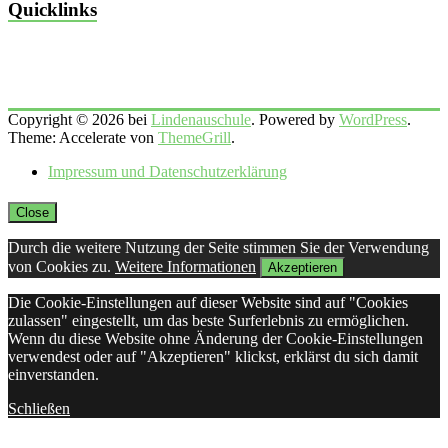
Quicklinks
Copyright © 2026 bei
Lindenauschule
. Powered by
WordPress
.
Theme: Accelerate von
ThemeGrill
.
Impressum und Datenschutzerklärung
Close
Durch die weitere Nutzung der Seite stimmen Sie der Verwendung
von Cookies zu.
Weitere Informationen
Akzeptieren
Die Cookie-Einstellungen auf dieser Website sind auf "Cookies
zulassen" eingestellt, um das beste Surferlebnis zu ermöglichen.
Wenn du diese Website ohne Änderung der Cookie-Einstellungen
verwendest oder auf "Akzeptieren" klickst, erklärst du sich damit
einverstanden.
Schließen