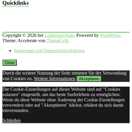
Quicklinks
Copyright © 2026 bei
Lindenauschule
. Powered by
WordPress
.
Theme: Accelerate von
ThemeGrill
.
Impressum und Datenschutzerklärung
Close
Durch die weitere Nutzung der Seite stimmen Sie der Verwendung
von Cookies zu.
Weitere Informationen
Akzeptieren
Die Cookie-Einstellungen auf dieser Website sind auf "Cookies
zulassen" eingestellt, um das beste Surferlebnis zu ermöglichen.
Wenn du diese Website ohne Änderung der Cookie-Einstellungen
verwendest oder auf "Akzeptieren" klickst, erklärst du sich damit
einverstanden.
Schließen