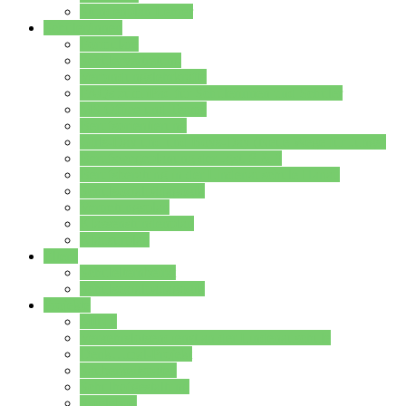
Stundenplan Lehrer
Schüler/innen
Formulare
Schülervertretung
Verbindungslehrkräfte
FAQs zum iPad für Schülerinnen und Schüler
MS Office und Teams
Berufsorientierung
Girls-Day und und Boys-Day (Neue Wege für Jungs)
Berufswegeplanung der Jgst. 8 & 9
Berufsberatung in der Lindenauschule Hanau
Schulsozialpädagogik
Vertretungsplan
Klassenstundenplan
Klausurplan
Eltern
Schulelternbeirat
Schulsozialpädagogik
Projekte
MINT
Verkehrslotsendienst an der Lindenauschule
Denk…mal-Projekt
Sauberkeitspaten
Schulhofgestaltung
Spielebox