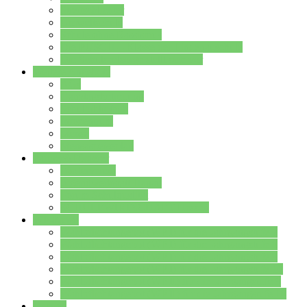
Streitschlichter
Umweltschule
Schule ohne Rassismus
Die PUSCH – Klasse der Lindenauschule
Die Schulseelsorge stellt sich vor
Weitere Angebote
AGs
Ganztagsbetreuung
Schulbibliothek
Infozentrum
Mensa
Mensaspeiseplan
Partner&Förderer
Förderverein
Jugendwerkstatt Hanau
Forum Schulqualität
SCHULEWIRTSCHAFT Hessen
WP-Kurse
Wahlpflichtangebot (WP I) für die Jahrgangstufe 7
Wahlpflichtangebot (WP I) für die Jahrgangstufe 8
Wahlpflichtangebot (WP I) für die Jahrgangstufe 9
Wahlpflichtangebot (WP I) für die Jahrgangstufe 10
Wahlpflichtangebot (WP II) für die Jahrgangstufe 9
Wahlpflichtangebot (WP II) für die Jahrgangstufe 10
Dateien