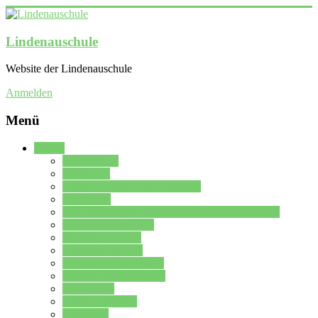
Lindenauschule
Website der Lindenauschule
Anmelden
Menü
Schule
Schulleitung
Sekretariat
Kollegium der Lindenauschule
Kürzelliste
Das Differenzierungsmodell der Lindenauschule
Jahrgangsstufe 5 – 6
Mittelstufe 7 – 10
Oberstufe 11 – 13
Vorstellung der Schule
Zweite Fremdsprachen
Einsatzplan
Einsatzplan Krz.
Formulare