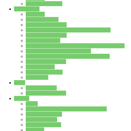
Stundenplan Lehrer
Schüler/innen
Formulare
Schülervertretung
Verbindungslehrkräfte
FAQs zum iPad für Schülerinnen und Schüler
MS Office und Teams
Berufsorientierung
Girls-Day und und Boys-Day (Neue Wege für Jungs)
Berufswegeplanung der Jgst. 8 & 9
Berufsberatung in der Lindenauschule Hanau
Schulsozialpädagogik
Vertretungsplan
Klassenstundenplan
Klausurplan
Eltern
Schulelternbeirat
Schulsozialpädagogik
Projekte
MINT
Verkehrslotsendienst an der Lindenauschule
Denk…mal-Projekt
Sauberkeitspaten
Schulhofgestaltung
Spielebox