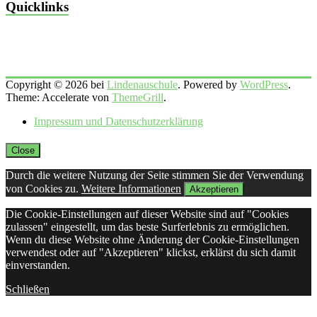
Quicklinks
Copyright © 2026 bei
Lindenauschule
. Powered by
WordPress
.
Theme: Accelerate von
ThemeGrill
.
Impressum und Datenschutzerklärung
Close
Durch die weitere Nutzung der Seite stimmen Sie der Verwendung
von Cookies zu.
Weitere Informationen
Akzeptieren
Die Cookie-Einstellungen auf dieser Website sind auf "Cookies
zulassen" eingestellt, um das beste Surferlebnis zu ermöglichen.
Wenn du diese Website ohne Änderung der Cookie-Einstellungen
verwendest oder auf "Akzeptieren" klickst, erklärst du sich damit
einverstanden.
Schließen