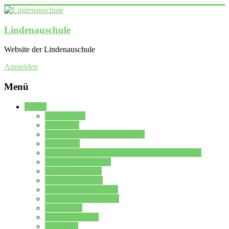
Lindenauschule
Website der Lindenauschule
Anmelden
Menü
Schule
Schulleitung
Sekretariat
Kollegium der Lindenauschule
Kürzelliste
Das Differenzierungsmodell der Lindenauschule
Jahrgangsstufe 5 – 6
Mittelstufe 7 – 10
Oberstufe 11 – 13
Vorstellung der Schule
Zweite Fremdsprachen
Einsatzplan
Einsatzplan Krz.
Formulare