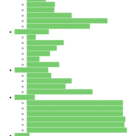
Streitschlichter
Umweltschule
Schule ohne Rassismus
Die PUSCH – Klasse der Lindenauschule
Die Schulseelsorge stellt sich vor
Weitere Angebote
AGs
Ganztagsbetreuung
Schulbibliothek
Infozentrum
Mensa
Mensaspeiseplan
Partner&Förderer
Förderverein
Jugendwerkstatt Hanau
Forum Schulqualität
SCHULEWIRTSCHAFT Hessen
WP-Kurse
Wahlpflichtangebot (WP I) für die Jahrgangstufe 7
Wahlpflichtangebot (WP I) für die Jahrgangstufe 8
Wahlpflichtangebot (WP I) für die Jahrgangstufe 9
Wahlpflichtangebot (WP I) für die Jahrgangstufe 10
Wahlpflichtangebot (WP II) für die Jahrgangstufe 9
Wahlpflichtangebot (WP II) für die Jahrgangstufe 10
Dateien