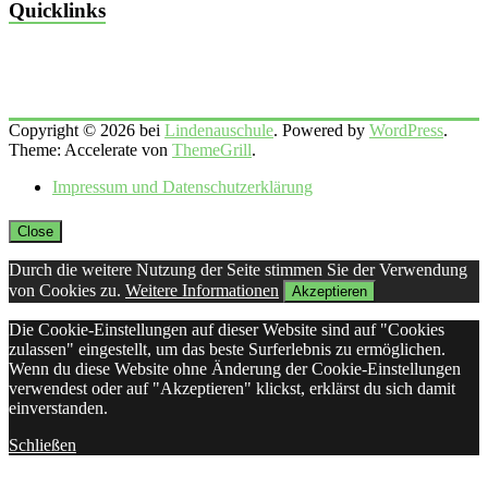
Quicklinks
Copyright © 2026 bei
Lindenauschule
. Powered by
WordPress
.
Theme: Accelerate von
ThemeGrill
.
Impressum und Datenschutzerklärung
Close
Durch die weitere Nutzung der Seite stimmen Sie der Verwendung
von Cookies zu.
Weitere Informationen
Akzeptieren
Die Cookie-Einstellungen auf dieser Website sind auf "Cookies
zulassen" eingestellt, um das beste Surferlebnis zu ermöglichen.
Wenn du diese Website ohne Änderung der Cookie-Einstellungen
verwendest oder auf "Akzeptieren" klickst, erklärst du sich damit
einverstanden.
Schließen