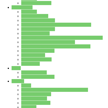
Stundenplan Lehrer
Schüler/innen
Formulare
Schülervertretung
Verbindungslehrkräfte
FAQs zum iPad für Schülerinnen und Schüler
MS Office und Teams
Berufsorientierung
Girls-Day und und Boys-Day (Neue Wege für Jungs)
Berufswegeplanung der Jgst. 8 & 9
Berufsberatung in der Lindenauschule Hanau
Schulsozialpädagogik
Vertretungsplan
Klassenstundenplan
Klausurplan
Eltern
Schulelternbeirat
Schulsozialpädagogik
Projekte
MINT
Verkehrslotsendienst an der Lindenauschule
Denk…mal-Projekt
Sauberkeitspaten
Schulhofgestaltung
Spielebox