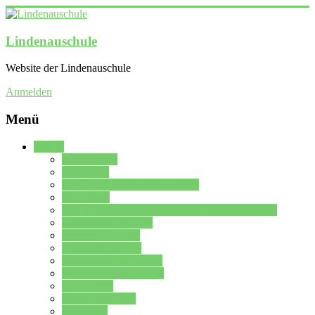
Lindenauschule
Website der Lindenauschule
Anmelden
Menü
Schule
Schulleitung
Sekretariat
Kollegium der Lindenauschule
Kürzelliste
Das Differenzierungsmodell der Lindenauschule
Jahrgangsstufe 5 – 6
Mittelstufe 7 – 10
Oberstufe 11 – 13
Vorstellung der Schule
Zweite Fremdsprachen
Einsatzplan
Einsatzplan Krz.
Formulare