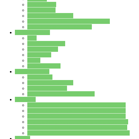
Streitschlichter
Umweltschule
Schule ohne Rassismus
Die PUSCH – Klasse der Lindenauschule
Die Schulseelsorge stellt sich vor
Weitere Angebote
AGs
Ganztagsbetreuung
Schulbibliothek
Infozentrum
Mensa
Mensaspeiseplan
Partner&Förderer
Förderverein
Jugendwerkstatt Hanau
Forum Schulqualität
SCHULEWIRTSCHAFT Hessen
WP-Kurse
Wahlpflichtangebot (WP I) für die Jahrgangstufe 7
Wahlpflichtangebot (WP I) für die Jahrgangstufe 8
Wahlpflichtangebot (WP I) für die Jahrgangstufe 9
Wahlpflichtangebot (WP I) für die Jahrgangstufe 10
Wahlpflichtangebot (WP II) für die Jahrgangstufe 9
Wahlpflichtangebot (WP II) für die Jahrgangstufe 10
Dateien