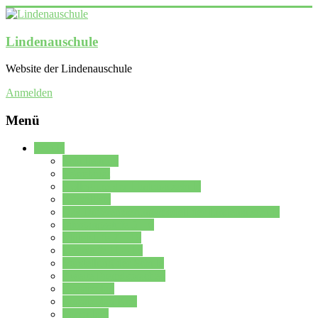
Lindenauschule
Website der Lindenauschule
Anmelden
Menü
Schule
Schulleitung
Sekretariat
Kollegium der Lindenauschule
Kürzelliste
Das Differenzierungsmodell der Lindenauschule
Jahrgangsstufe 5 – 6
Mittelstufe 7 – 10
Oberstufe 11 – 13
Vorstellung der Schule
Zweite Fremdsprachen
Einsatzplan
Einsatzplan Krz.
Formulare