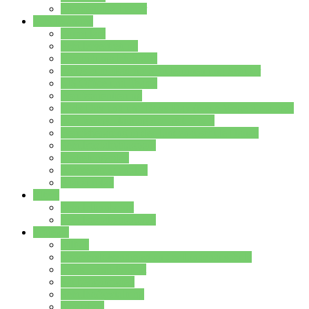
Stundenplan Lehrer
Schüler/innen
Formulare
Schülervertretung
Verbindungslehrkräfte
FAQs zum iPad für Schülerinnen und Schüler
MS Office und Teams
Berufsorientierung
Girls-Day und und Boys-Day (Neue Wege für Jungs)
Berufswegeplanung der Jgst. 8 & 9
Berufsberatung in der Lindenauschule Hanau
Schulsozialpädagogik
Vertretungsplan
Klassenstundenplan
Klausurplan
Eltern
Schulelternbeirat
Schulsozialpädagogik
Projekte
MINT
Verkehrslotsendienst an der Lindenauschule
Denk…mal-Projekt
Sauberkeitspaten
Schulhofgestaltung
Spielebox