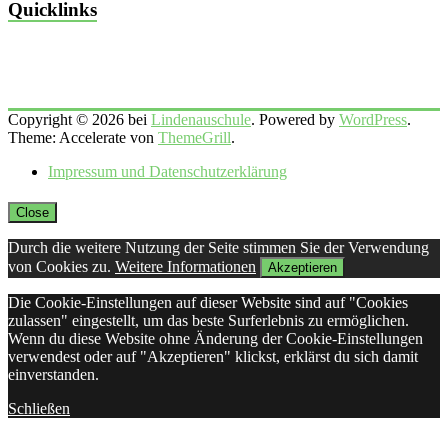
Quicklinks
Copyright © 2026 bei
Lindenauschule
. Powered by
WordPress
.
Theme: Accelerate von
ThemeGrill
.
Impressum und Datenschutzerklärung
Close
Durch die weitere Nutzung der Seite stimmen Sie der Verwendung
von Cookies zu.
Weitere Informationen
Akzeptieren
Die Cookie-Einstellungen auf dieser Website sind auf "Cookies
zulassen" eingestellt, um das beste Surferlebnis zu ermöglichen.
Wenn du diese Website ohne Änderung der Cookie-Einstellungen
verwendest oder auf "Akzeptieren" klickst, erklärst du sich damit
einverstanden.
Schließen