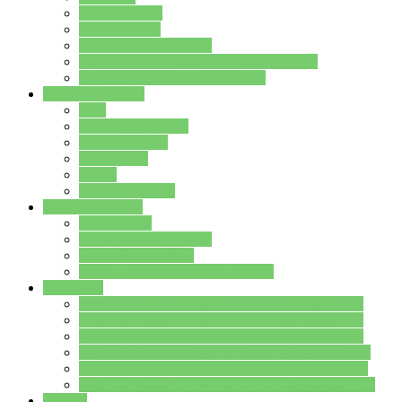
Streitschlichter
Umweltschule
Schule ohne Rassismus
Die PUSCH – Klasse der Lindenauschule
Die Schulseelsorge stellt sich vor
Weitere Angebote
AGs
Ganztagsbetreuung
Schulbibliothek
Infozentrum
Mensa
Mensaspeiseplan
Partner&Förderer
Förderverein
Jugendwerkstatt Hanau
Forum Schulqualität
SCHULEWIRTSCHAFT Hessen
WP-Kurse
Wahlpflichtangebot (WP I) für die Jahrgangstufe 7
Wahlpflichtangebot (WP I) für die Jahrgangstufe 8
Wahlpflichtangebot (WP I) für die Jahrgangstufe 9
Wahlpflichtangebot (WP I) für die Jahrgangstufe 10
Wahlpflichtangebot (WP II) für die Jahrgangstufe 9
Wahlpflichtangebot (WP II) für die Jahrgangstufe 10
Dateien