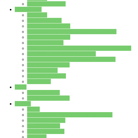
Stundenplan Lehrer
Schüler/innen
Formulare
Schülervertretung
Verbindungslehrkräfte
FAQs zum iPad für Schülerinnen und Schüler
MS Office und Teams
Berufsorientierung
Girls-Day und und Boys-Day (Neue Wege für Jungs)
Berufswegeplanung der Jgst. 8 & 9
Berufsberatung in der Lindenauschule Hanau
Schulsozialpädagogik
Vertretungsplan
Klassenstundenplan
Klausurplan
Eltern
Schulelternbeirat
Schulsozialpädagogik
Projekte
MINT
Verkehrslotsendienst an der Lindenauschule
Denk…mal-Projekt
Sauberkeitspaten
Schulhofgestaltung
Spielebox