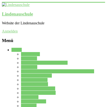
Lindenauschule
Website der Lindenauschule
Anmelden
Menü
Schule
Schulleitung
Sekretariat
Kollegium der Lindenauschule
Kürzelliste
Das Differenzierungsmodell der Lindenauschule
Jahrgangsstufe 5 – 6
Mittelstufe 7 – 10
Oberstufe 11 – 13
Vorstellung der Schule
Zweite Fremdsprachen
Einsatzplan
Einsatzplan Krz.
Formulare