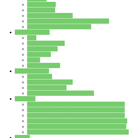
Streitschlichter
Umweltschule
Schule ohne Rassismus
Die PUSCH – Klasse der Lindenauschule
Die Schulseelsorge stellt sich vor
Weitere Angebote
AGs
Ganztagsbetreuung
Schulbibliothek
Infozentrum
Mensa
Mensaspeiseplan
Partner&Förderer
Förderverein
Jugendwerkstatt Hanau
Forum Schulqualität
SCHULEWIRTSCHAFT Hessen
WP-Kurse
Wahlpflichtangebot (WP I) für die Jahrgangstufe 7
Wahlpflichtangebot (WP I) für die Jahrgangstufe 8
Wahlpflichtangebot (WP I) für die Jahrgangstufe 9
Wahlpflichtangebot (WP I) für die Jahrgangstufe 10
Wahlpflichtangebot (WP II) für die Jahrgangstufe 9
Wahlpflichtangebot (WP II) für die Jahrgangstufe 10
Dateien