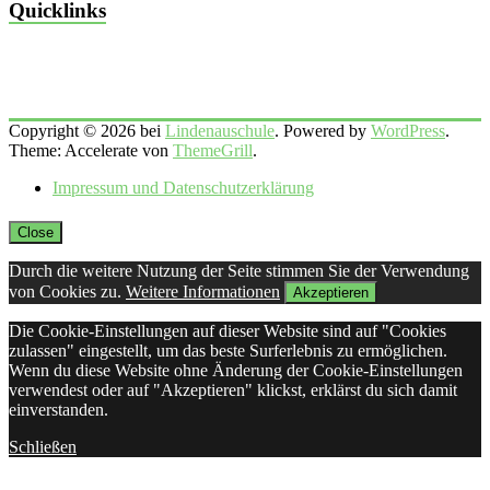
Quicklinks
Copyright © 2026 bei
Lindenauschule
. Powered by
WordPress
.
Theme: Accelerate von
ThemeGrill
.
Impressum und Datenschutzerklärung
Close
Durch die weitere Nutzung der Seite stimmen Sie der Verwendung
von Cookies zu.
Weitere Informationen
Akzeptieren
Die Cookie-Einstellungen auf dieser Website sind auf "Cookies
zulassen" eingestellt, um das beste Surferlebnis zu ermöglichen.
Wenn du diese Website ohne Änderung der Cookie-Einstellungen
verwendest oder auf "Akzeptieren" klickst, erklärst du sich damit
einverstanden.
Schließen