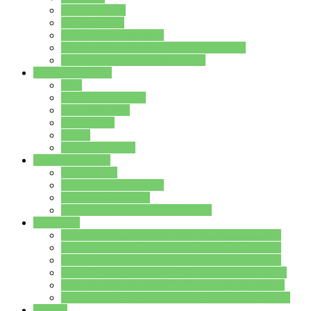
Streitschlichter
Umweltschule
Schule ohne Rassismus
Die PUSCH – Klasse der Lindenauschule
Die Schulseelsorge stellt sich vor
Weitere Angebote
AGs
Ganztagsbetreuung
Schulbibliothek
Infozentrum
Mensa
Mensaspeiseplan
Partner&Förderer
Förderverein
Jugendwerkstatt Hanau
Forum Schulqualität
SCHULEWIRTSCHAFT Hessen
WP-Kurse
Wahlpflichtangebot (WP I) für die Jahrgangstufe 7
Wahlpflichtangebot (WP I) für die Jahrgangstufe 8
Wahlpflichtangebot (WP I) für die Jahrgangstufe 9
Wahlpflichtangebot (WP I) für die Jahrgangstufe 10
Wahlpflichtangebot (WP II) für die Jahrgangstufe 9
Wahlpflichtangebot (WP II) für die Jahrgangstufe 10
Dateien