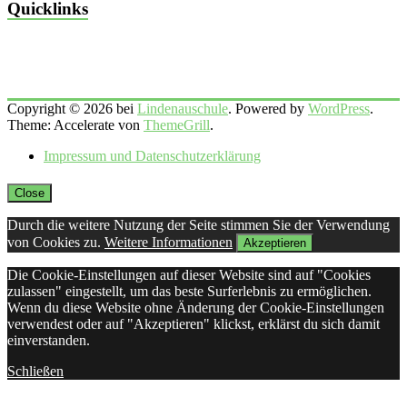
Quicklinks
Copyright © 2026 bei
Lindenauschule
. Powered by
WordPress
.
Theme: Accelerate von
ThemeGrill
.
Impressum und Datenschutzerklärung
Close
Durch die weitere Nutzung der Seite stimmen Sie der Verwendung
von Cookies zu.
Weitere Informationen
Akzeptieren
Die Cookie-Einstellungen auf dieser Website sind auf "Cookies
zulassen" eingestellt, um das beste Surferlebnis zu ermöglichen.
Wenn du diese Website ohne Änderung der Cookie-Einstellungen
verwendest oder auf "Akzeptieren" klickst, erklärst du sich damit
einverstanden.
Schließen