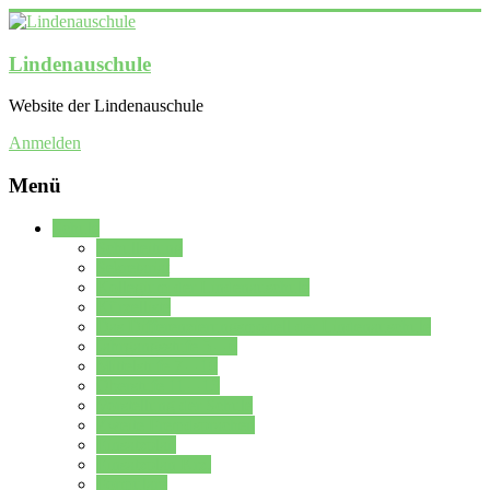
Lindenauschule
Website der Lindenauschule
Anmelden
Menü
Schule
Schulleitung
Sekretariat
Kollegium der Lindenauschule
Kürzelliste
Das Differenzierungsmodell der Lindenauschule
Jahrgangsstufe 5 – 6
Mittelstufe 7 – 10
Oberstufe 11 – 13
Vorstellung der Schule
Zweite Fremdsprachen
Einsatzplan
Einsatzplan Krz.
Formulare