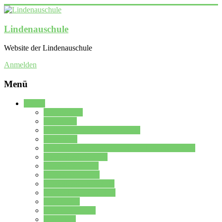
Lindenauschule
Website der Lindenauschule
Anmelden
Menü
Schule
Schulleitung
Sekretariat
Kollegium der Lindenauschule
Kürzelliste
Das Differenzierungsmodell der Lindenauschule
Jahrgangsstufe 5 – 6
Mittelstufe 7 – 10
Oberstufe 11 – 13
Vorstellung der Schule
Zweite Fremdsprachen
Einsatzplan
Einsatzplan Krz.
Formulare