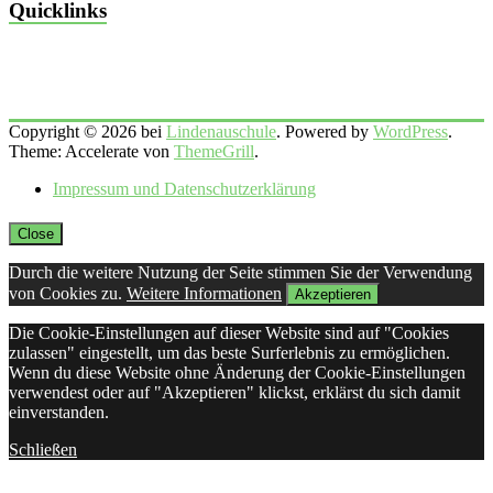
Quicklinks
Copyright © 2026 bei
Lindenauschule
. Powered by
WordPress
.
Theme: Accelerate von
ThemeGrill
.
Impressum und Datenschutzerklärung
Close
Durch die weitere Nutzung der Seite stimmen Sie der Verwendung
von Cookies zu.
Weitere Informationen
Akzeptieren
Die Cookie-Einstellungen auf dieser Website sind auf "Cookies
zulassen" eingestellt, um das beste Surferlebnis zu ermöglichen.
Wenn du diese Website ohne Änderung der Cookie-Einstellungen
verwendest oder auf "Akzeptieren" klickst, erklärst du sich damit
einverstanden.
Schließen