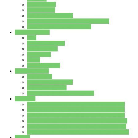
Streitschlichter
Umweltschule
Schule ohne Rassismus
Die PUSCH – Klasse der Lindenauschule
Die Schulseelsorge stellt sich vor
Weitere Angebote
AGs
Ganztagsbetreuung
Schulbibliothek
Infozentrum
Mensa
Mensaspeiseplan
Partner&Förderer
Förderverein
Jugendwerkstatt Hanau
Forum Schulqualität
SCHULEWIRTSCHAFT Hessen
WP-Kurse
Wahlpflichtangebot (WP I) für die Jahrgangstufe 7
Wahlpflichtangebot (WP I) für die Jahrgangstufe 8
Wahlpflichtangebot (WP I) für die Jahrgangstufe 9
Wahlpflichtangebot (WP I) für die Jahrgangstufe 10
Wahlpflichtangebot (WP II) für die Jahrgangstufe 9
Wahlpflichtangebot (WP II) für die Jahrgangstufe 10
Dateien