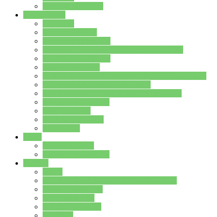
Stundenplan Lehrer
Schüler/innen
Formulare
Schülervertretung
Verbindungslehrkräfte
FAQs zum iPad für Schülerinnen und Schüler
MS Office und Teams
Berufsorientierung
Girls-Day und und Boys-Day (Neue Wege für Jungs)
Berufswegeplanung der Jgst. 8 & 9
Berufsberatung in der Lindenauschule Hanau
Schulsozialpädagogik
Vertretungsplan
Klassenstundenplan
Klausurplan
Eltern
Schulelternbeirat
Schulsozialpädagogik
Projekte
MINT
Verkehrslotsendienst an der Lindenauschule
Denk…mal-Projekt
Sauberkeitspaten
Schulhofgestaltung
Spielebox