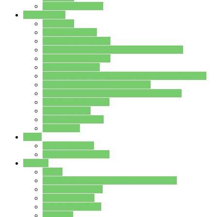
Stundenplan Lehrer
Schüler/innen
Formulare
Schülervertretung
Verbindungslehrkräfte
FAQs zum iPad für Schülerinnen und Schüler
MS Office und Teams
Berufsorientierung
Girls-Day und und Boys-Day (Neue Wege für Jungs)
Berufswegeplanung der Jgst. 8 & 9
Berufsberatung in der Lindenauschule Hanau
Schulsozialpädagogik
Vertretungsplan
Klassenstundenplan
Klausurplan
Eltern
Schulelternbeirat
Schulsozialpädagogik
Projekte
MINT
Verkehrslotsendienst an der Lindenauschule
Denk…mal-Projekt
Sauberkeitspaten
Schulhofgestaltung
Spielebox