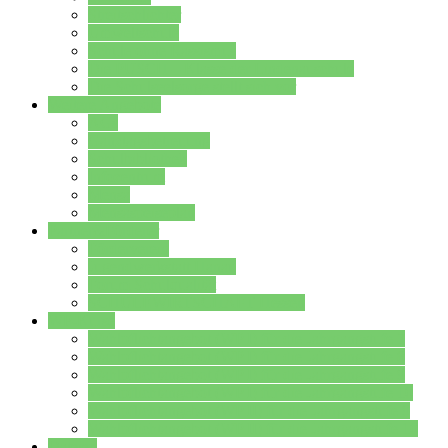
Streitschlichter
Umweltschule
Schule ohne Rassismus
Die PUSCH – Klasse der Lindenauschule
Die Schulseelsorge stellt sich vor
Weitere Angebote
AGs
Ganztagsbetreuung
Schulbibliothek
Infozentrum
Mensa
Mensaspeiseplan
Partner&Förderer
Förderverein
Jugendwerkstatt Hanau
Forum Schulqualität
SCHULEWIRTSCHAFT Hessen
WP-Kurse
Wahlpflichtangebot (WP I) für die Jahrgangstufe 7
Wahlpflichtangebot (WP I) für die Jahrgangstufe 8
Wahlpflichtangebot (WP I) für die Jahrgangstufe 9
Wahlpflichtangebot (WP I) für die Jahrgangstufe 10
Wahlpflichtangebot (WP II) für die Jahrgangstufe 9
Wahlpflichtangebot (WP II) für die Jahrgangstufe 10
Dateien