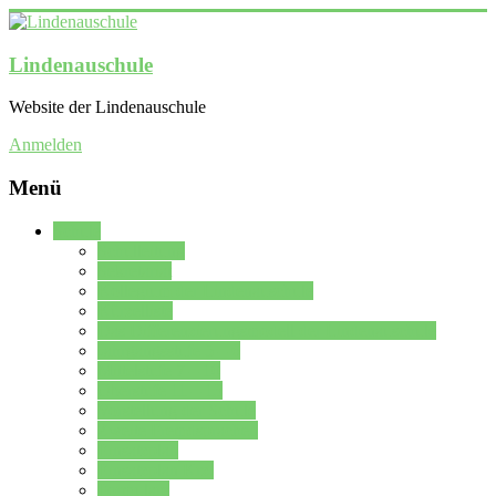
Lindenauschule
Website der Lindenauschule
Anmelden
Menü
Schule
Schulleitung
Sekretariat
Kollegium der Lindenauschule
Kürzelliste
Das Differenzierungsmodell der Lindenauschule
Jahrgangsstufe 5 – 6
Mittelstufe 7 – 10
Oberstufe 11 – 13
Vorstellung der Schule
Zweite Fremdsprachen
Einsatzplan
Einsatzplan Krz.
Formulare