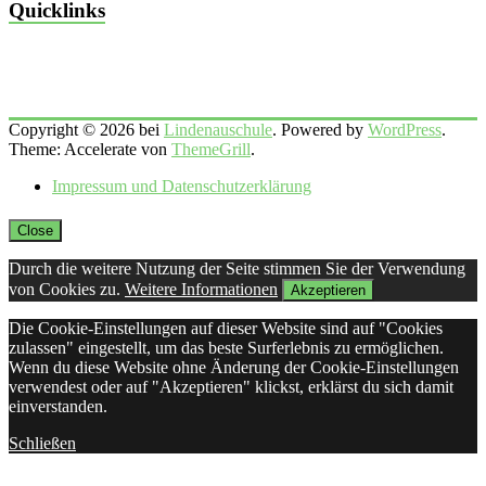
Quicklinks
Copyright © 2026 bei
Lindenauschule
. Powered by
WordPress
.
Theme: Accelerate von
ThemeGrill
.
Impressum und Datenschutzerklärung
Close
Durch die weitere Nutzung der Seite stimmen Sie der Verwendung
von Cookies zu.
Weitere Informationen
Akzeptieren
Die Cookie-Einstellungen auf dieser Website sind auf "Cookies
zulassen" eingestellt, um das beste Surferlebnis zu ermöglichen.
Wenn du diese Website ohne Änderung der Cookie-Einstellungen
verwendest oder auf "Akzeptieren" klickst, erklärst du sich damit
einverstanden.
Schließen