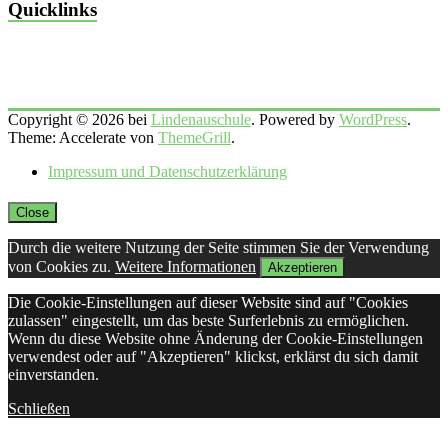
Quicklinks
Copyright © 2026 bei
Lindenauschule
. Powered by
WordPress
.
Theme: Accelerate von
ThemeGrill
.
Impressum und Datenschutzerklärung
Close
Durch die weitere Nutzung der Seite stimmen Sie der Verwendung
von Cookies zu.
Weitere Informationen
Akzeptieren
Die Cookie-Einstellungen auf dieser Website sind auf "Cookies
zulassen" eingestellt, um das beste Surferlebnis zu ermöglichen.
Wenn du diese Website ohne Änderung der Cookie-Einstellungen
verwendest oder auf "Akzeptieren" klickst, erklärst du sich damit
einverstanden.
Schließen