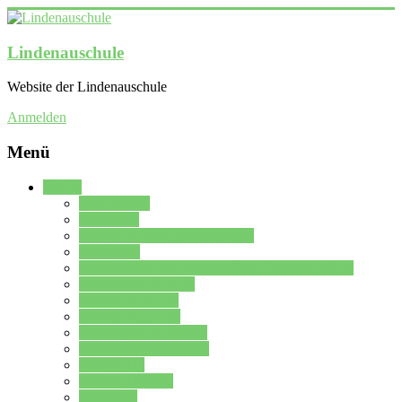
Lindenauschule
Website der Lindenauschule
Anmelden
Menü
Schule
Schulleitung
Sekretariat
Kollegium der Lindenauschule
Kürzelliste
Das Differenzierungsmodell der Lindenauschule
Jahrgangsstufe 5 – 6
Mittelstufe 7 – 10
Oberstufe 11 – 13
Vorstellung der Schule
Zweite Fremdsprachen
Einsatzplan
Einsatzplan Krz.
Formulare