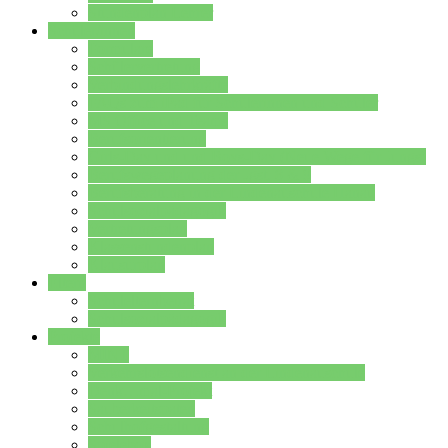
Stundenplan Lehrer
Schüler/innen
Formulare
Schülervertretung
Verbindungslehrkräfte
FAQs zum iPad für Schülerinnen und Schüler
MS Office und Teams
Berufsorientierung
Girls-Day und und Boys-Day (Neue Wege für Jungs)
Berufswegeplanung der Jgst. 8 & 9
Berufsberatung in der Lindenauschule Hanau
Schulsozialpädagogik
Vertretungsplan
Klassenstundenplan
Klausurplan
Eltern
Schulelternbeirat
Schulsozialpädagogik
Projekte
MINT
Verkehrslotsendienst an der Lindenauschule
Denk…mal-Projekt
Sauberkeitspaten
Schulhofgestaltung
Spielebox