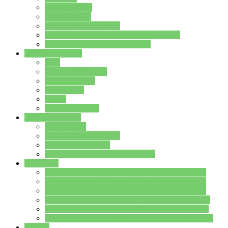
Streitschlichter
Umweltschule
Schule ohne Rassismus
Die PUSCH – Klasse der Lindenauschule
Die Schulseelsorge stellt sich vor
Weitere Angebote
AGs
Ganztagsbetreuung
Schulbibliothek
Infozentrum
Mensa
Mensaspeiseplan
Partner&Förderer
Förderverein
Jugendwerkstatt Hanau
Forum Schulqualität
SCHULEWIRTSCHAFT Hessen
WP-Kurse
Wahlpflichtangebot (WP I) für die Jahrgangstufe 7
Wahlpflichtangebot (WP I) für die Jahrgangstufe 8
Wahlpflichtangebot (WP I) für die Jahrgangstufe 9
Wahlpflichtangebot (WP I) für die Jahrgangstufe 10
Wahlpflichtangebot (WP II) für die Jahrgangstufe 9
Wahlpflichtangebot (WP II) für die Jahrgangstufe 10
Dateien