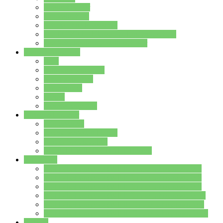
Streitschlichter
Umweltschule
Schule ohne Rassismus
Die PUSCH – Klasse der Lindenauschule
Die Schulseelsorge stellt sich vor
Weitere Angebote
AGs
Ganztagsbetreuung
Schulbibliothek
Infozentrum
Mensa
Mensaspeiseplan
Partner&Förderer
Förderverein
Jugendwerkstatt Hanau
Forum Schulqualität
SCHULEWIRTSCHAFT Hessen
WP-Kurse
Wahlpflichtangebot (WP I) für die Jahrgangstufe 7
Wahlpflichtangebot (WP I) für die Jahrgangstufe 8
Wahlpflichtangebot (WP I) für die Jahrgangstufe 9
Wahlpflichtangebot (WP I) für die Jahrgangstufe 10
Wahlpflichtangebot (WP II) für die Jahrgangstufe 9
Wahlpflichtangebot (WP II) für die Jahrgangstufe 10
Dateien