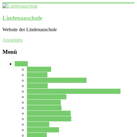
Lindenauschule
Website der Lindenauschule
Anmelden
Menü
Schule
Schulleitung
Sekretariat
Kollegium der Lindenauschule
Kürzelliste
Das Differenzierungsmodell der Lindenauschule
Jahrgangsstufe 5 – 6
Mittelstufe 7 – 10
Oberstufe 11 – 13
Vorstellung der Schule
Zweite Fremdsprachen
Einsatzplan
Einsatzplan Krz.
Formulare