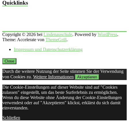
Quicklinks
Copyright © 2026 bei
Lindenauschule
. Powered by
WordPress
.
Theme: Accelerate von
ThemeGrill
.
Impressum und Datenschutzerklärung
Close
Durch die weitere Nutzung der Seite stimmen Sie der Verwendung
von Cookies zu.
Weitere Informationen
Akzeptieren
Die Cookie-Einstellungen auf dieser Website sind auf "Cookies
zulassen" eingestellt, um das beste Surferlebnis zu ermöglichen.
Wenn du diese Website ohne Änderung der Cookie-Einstellungen
verwendest oder auf "Akzeptieren" klickst, erklärst du sich damit
einverstanden.
Schließen