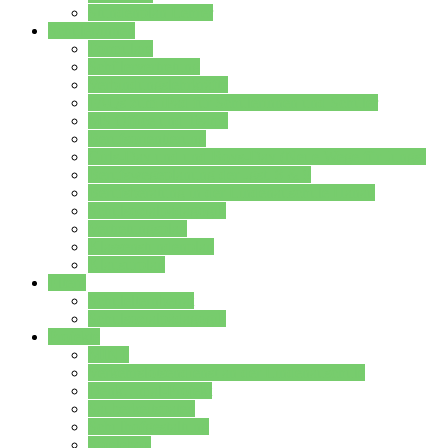
Stundenplan Lehrer
Schüler/innen
Formulare
Schülervertretung
Verbindungslehrkräfte
FAQs zum iPad für Schülerinnen und Schüler
MS Office und Teams
Berufsorientierung
Girls-Day und und Boys-Day (Neue Wege für Jungs)
Berufswegeplanung der Jgst. 8 & 9
Berufsberatung in der Lindenauschule Hanau
Schulsozialpädagogik
Vertretungsplan
Klassenstundenplan
Klausurplan
Eltern
Schulelternbeirat
Schulsozialpädagogik
Projekte
MINT
Verkehrslotsendienst an der Lindenauschule
Denk…mal-Projekt
Sauberkeitspaten
Schulhofgestaltung
Spielebox