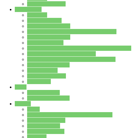
Stundenplan Lehrer
Schüler/innen
Formulare
Schülervertretung
Verbindungslehrkräfte
FAQs zum iPad für Schülerinnen und Schüler
MS Office und Teams
Berufsorientierung
Girls-Day und und Boys-Day (Neue Wege für Jungs)
Berufswegeplanung der Jgst. 8 & 9
Berufsberatung in der Lindenauschule Hanau
Schulsozialpädagogik
Vertretungsplan
Klassenstundenplan
Klausurplan
Eltern
Schulelternbeirat
Schulsozialpädagogik
Projekte
MINT
Verkehrslotsendienst an der Lindenauschule
Denk…mal-Projekt
Sauberkeitspaten
Schulhofgestaltung
Spielebox