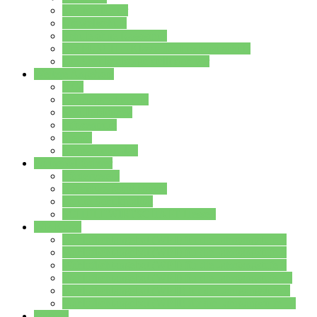
Streitschlichter
Umweltschule
Schule ohne Rassismus
Die PUSCH – Klasse der Lindenauschule
Die Schulseelsorge stellt sich vor
Weitere Angebote
AGs
Ganztagsbetreuung
Schulbibliothek
Infozentrum
Mensa
Mensaspeiseplan
Partner&Förderer
Förderverein
Jugendwerkstatt Hanau
Forum Schulqualität
SCHULEWIRTSCHAFT Hessen
WP-Kurse
Wahlpflichtangebot (WP I) für die Jahrgangstufe 7
Wahlpflichtangebot (WP I) für die Jahrgangstufe 8
Wahlpflichtangebot (WP I) für die Jahrgangstufe 9
Wahlpflichtangebot (WP I) für die Jahrgangstufe 10
Wahlpflichtangebot (WP II) für die Jahrgangstufe 9
Wahlpflichtangebot (WP II) für die Jahrgangstufe 10
Dateien