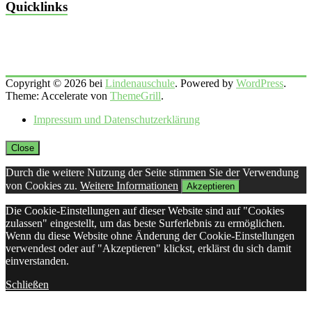
Quicklinks
Copyright © 2026 bei
Lindenauschule
. Powered by
WordPress
.
Theme: Accelerate von
ThemeGrill
.
Impressum und Datenschutzerklärung
Close
Durch die weitere Nutzung der Seite stimmen Sie der Verwendung
von Cookies zu.
Weitere Informationen
Akzeptieren
Die Cookie-Einstellungen auf dieser Website sind auf "Cookies
zulassen" eingestellt, um das beste Surferlebnis zu ermöglichen.
Wenn du diese Website ohne Änderung der Cookie-Einstellungen
verwendest oder auf "Akzeptieren" klickst, erklärst du sich damit
einverstanden.
Schließen