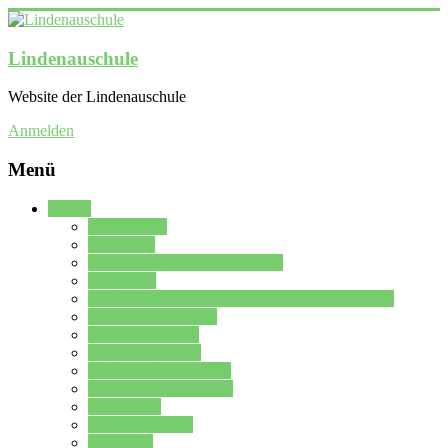
Lindenauschule
Website der Lindenauschule
Anmelden
Menü
Schule
Schulleitung
Sekretariat
Kollegium der Lindenauschule
Kürzelliste
Das Differenzierungsmodell der Lindenauschule
Jahrgangsstufe 5 – 6
Mittelstufe 7 – 10
Oberstufe 11 – 13
Vorstellung der Schule
Zweite Fremdsprachen
Einsatzplan
Einsatzplan Krz.
Formulare