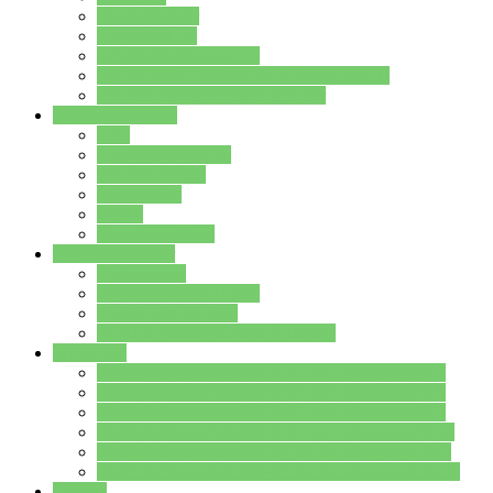
Streitschlichter
Umweltschule
Schule ohne Rassismus
Die PUSCH – Klasse der Lindenauschule
Die Schulseelsorge stellt sich vor
Weitere Angebote
AGs
Ganztagsbetreuung
Schulbibliothek
Infozentrum
Mensa
Mensaspeiseplan
Partner&Förderer
Förderverein
Jugendwerkstatt Hanau
Forum Schulqualität
SCHULEWIRTSCHAFT Hessen
WP-Kurse
Wahlpflichtangebot (WP I) für die Jahrgangstufe 7
Wahlpflichtangebot (WP I) für die Jahrgangstufe 8
Wahlpflichtangebot (WP I) für die Jahrgangstufe 9
Wahlpflichtangebot (WP I) für die Jahrgangstufe 10
Wahlpflichtangebot (WP II) für die Jahrgangstufe 9
Wahlpflichtangebot (WP II) für die Jahrgangstufe 10
Dateien