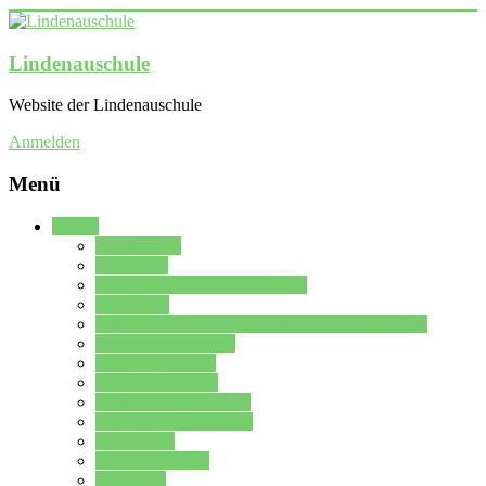
Lindenauschule
Website der Lindenauschule
Anmelden
Menü
Schule
Schulleitung
Sekretariat
Kollegium der Lindenauschule
Kürzelliste
Das Differenzierungsmodell der Lindenauschule
Jahrgangsstufe 5 – 6
Mittelstufe 7 – 10
Oberstufe 11 – 13
Vorstellung der Schule
Zweite Fremdsprachen
Einsatzplan
Einsatzplan Krz.
Formulare