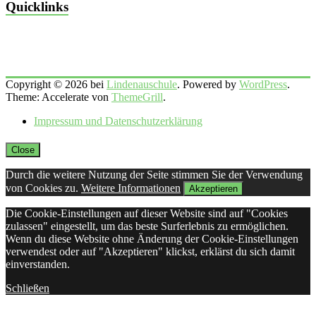
Quicklinks
Copyright © 2026 bei
Lindenauschule
. Powered by
WordPress
.
Theme: Accelerate von
ThemeGrill
.
Impressum und Datenschutzerklärung
Close
Durch die weitere Nutzung der Seite stimmen Sie der Verwendung
von Cookies zu.
Weitere Informationen
Akzeptieren
Die Cookie-Einstellungen auf dieser Website sind auf "Cookies
zulassen" eingestellt, um das beste Surferlebnis zu ermöglichen.
Wenn du diese Website ohne Änderung der Cookie-Einstellungen
verwendest oder auf "Akzeptieren" klickst, erklärst du sich damit
einverstanden.
Schließen