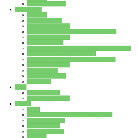
Stundenplan Lehrer
Schüler/innen
Formulare
Schülervertretung
Verbindungslehrkräfte
FAQs zum iPad für Schülerinnen und Schüler
MS Office und Teams
Berufsorientierung
Girls-Day und und Boys-Day (Neue Wege für Jungs)
Berufswegeplanung der Jgst. 8 & 9
Berufsberatung in der Lindenauschule Hanau
Schulsozialpädagogik
Vertretungsplan
Klassenstundenplan
Klausurplan
Eltern
Schulelternbeirat
Schulsozialpädagogik
Projekte
MINT
Verkehrslotsendienst an der Lindenauschule
Denk…mal-Projekt
Sauberkeitspaten
Schulhofgestaltung
Spielebox