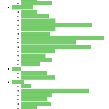
Stundenplan Lehrer
Schüler/innen
Formulare
Schülervertretung
Verbindungslehrkräfte
FAQs zum iPad für Schülerinnen und Schüler
MS Office und Teams
Berufsorientierung
Girls-Day und und Boys-Day (Neue Wege für Jungs)
Berufswegeplanung der Jgst. 8 & 9
Berufsberatung in der Lindenauschule Hanau
Schulsozialpädagogik
Vertretungsplan
Klassenstundenplan
Klausurplan
Eltern
Schulelternbeirat
Schulsozialpädagogik
Projekte
MINT
Verkehrslotsendienst an der Lindenauschule
Denk…mal-Projekt
Sauberkeitspaten
Schulhofgestaltung
Spielebox