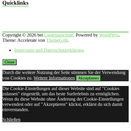
Quicklinks
Copyright © 2026 bei
Lindenauschule
. Powered by
WordPress
.
Theme: Accelerate von
ThemeGrill
.
Impressum und Datenschutzerklärung
Close
Durch die weitere Nutzung der Seite stimmen Sie der Verwendung
von Cookies zu.
Weitere Informationen
Akzeptieren
Die Cookie-Einstellungen auf dieser Website sind auf "Cookies
zulassen" eingestellt, um das beste Surferlebnis zu ermöglichen.
Wenn du diese Website ohne Änderung der Cookie-Einstellungen
verwendest oder auf "Akzeptieren" klickst, erklärst du sich damit
einverstanden.
Schließen