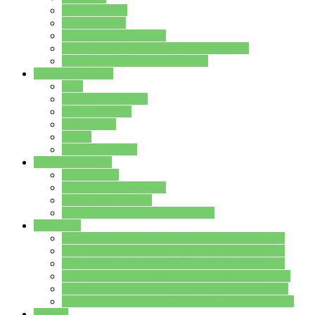
Streitschlichter
Umweltschule
Schule ohne Rassismus
Die PUSCH – Klasse der Lindenauschule
Die Schulseelsorge stellt sich vor
Weitere Angebote
AGs
Ganztagsbetreuung
Schulbibliothek
Infozentrum
Mensa
Mensaspeiseplan
Partner&Förderer
Förderverein
Jugendwerkstatt Hanau
Forum Schulqualität
SCHULEWIRTSCHAFT Hessen
WP-Kurse
Wahlpflichtangebot (WP I) für die Jahrgangstufe 7
Wahlpflichtangebot (WP I) für die Jahrgangstufe 8
Wahlpflichtangebot (WP I) für die Jahrgangstufe 9
Wahlpflichtangebot (WP I) für die Jahrgangstufe 10
Wahlpflichtangebot (WP II) für die Jahrgangstufe 9
Wahlpflichtangebot (WP II) für die Jahrgangstufe 10
Dateien