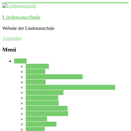
Lindenauschule
Website der Lindenauschule
Anmelden
Menü
Schule
Schulleitung
Sekretariat
Kollegium der Lindenauschule
Kürzelliste
Das Differenzierungsmodell der Lindenauschule
Jahrgangsstufe 5 – 6
Mittelstufe 7 – 10
Oberstufe 11 – 13
Vorstellung der Schule
Zweite Fremdsprachen
Einsatzplan
Einsatzplan Krz.
Formulare