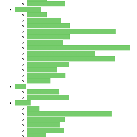
Stundenplan Lehrer
Schüler/innen
Formulare
Schülervertretung
Verbindungslehrkräfte
FAQs zum iPad für Schülerinnen und Schüler
MS Office und Teams
Berufsorientierung
Girls-Day und und Boys-Day (Neue Wege für Jungs)
Berufswegeplanung der Jgst. 8 & 9
Berufsberatung in der Lindenauschule Hanau
Schulsozialpädagogik
Vertretungsplan
Klassenstundenplan
Klausurplan
Eltern
Schulelternbeirat
Schulsozialpädagogik
Projekte
MINT
Verkehrslotsendienst an der Lindenauschule
Denk…mal-Projekt
Sauberkeitspaten
Schulhofgestaltung
Spielebox