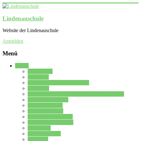
Lindenauschule
Website der Lindenauschule
Anmelden
Menü
Schule
Schulleitung
Sekretariat
Kollegium der Lindenauschule
Kürzelliste
Das Differenzierungsmodell der Lindenauschule
Jahrgangsstufe 5 – 6
Mittelstufe 7 – 10
Oberstufe 11 – 13
Vorstellung der Schule
Zweite Fremdsprachen
Einsatzplan
Einsatzplan Krz.
Formulare