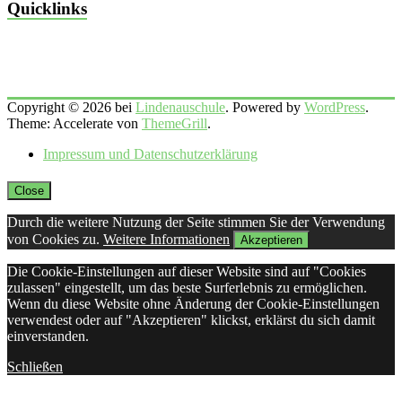
Quicklinks
Copyright © 2026 bei
Lindenauschule
. Powered by
WordPress
.
Theme: Accelerate von
ThemeGrill
.
Impressum und Datenschutzerklärung
Close
Durch die weitere Nutzung der Seite stimmen Sie der Verwendung
von Cookies zu.
Weitere Informationen
Akzeptieren
Die Cookie-Einstellungen auf dieser Website sind auf "Cookies
zulassen" eingestellt, um das beste Surferlebnis zu ermöglichen.
Wenn du diese Website ohne Änderung der Cookie-Einstellungen
verwendest oder auf "Akzeptieren" klickst, erklärst du sich damit
einverstanden.
Schließen