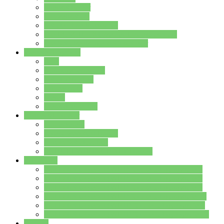
Streitschlichter
Umweltschule
Schule ohne Rassismus
Die PUSCH – Klasse der Lindenauschule
Die Schulseelsorge stellt sich vor
Weitere Angebote
AGs
Ganztagsbetreuung
Schulbibliothek
Infozentrum
Mensa
Mensaspeiseplan
Partner&Förderer
Förderverein
Jugendwerkstatt Hanau
Forum Schulqualität
SCHULEWIRTSCHAFT Hessen
WP-Kurse
Wahlpflichtangebot (WP I) für die Jahrgangstufe 7
Wahlpflichtangebot (WP I) für die Jahrgangstufe 8
Wahlpflichtangebot (WP I) für die Jahrgangstufe 9
Wahlpflichtangebot (WP I) für die Jahrgangstufe 10
Wahlpflichtangebot (WP II) für die Jahrgangstufe 9
Wahlpflichtangebot (WP II) für die Jahrgangstufe 10
Dateien