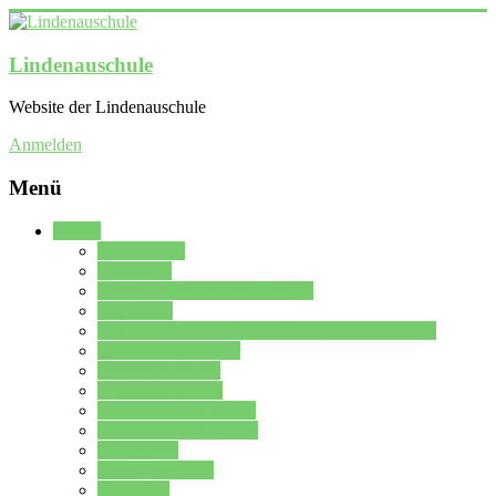
Lindenauschule
Website der Lindenauschule
Anmelden
Menü
Schule
Schulleitung
Sekretariat
Kollegium der Lindenauschule
Kürzelliste
Das Differenzierungsmodell der Lindenauschule
Jahrgangsstufe 5 – 6
Mittelstufe 7 – 10
Oberstufe 11 – 13
Vorstellung der Schule
Zweite Fremdsprachen
Einsatzplan
Einsatzplan Krz.
Formulare