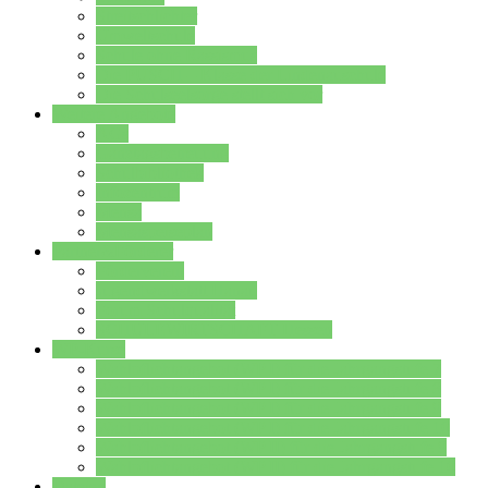
Streitschlichter
Umweltschule
Schule ohne Rassismus
Die PUSCH – Klasse der Lindenauschule
Die Schulseelsorge stellt sich vor
Weitere Angebote
AGs
Ganztagsbetreuung
Schulbibliothek
Infozentrum
Mensa
Mensaspeiseplan
Partner&Förderer
Förderverein
Jugendwerkstatt Hanau
Forum Schulqualität
SCHULEWIRTSCHAFT Hessen
WP-Kurse
Wahlpflichtangebot (WP I) für die Jahrgangstufe 7
Wahlpflichtangebot (WP I) für die Jahrgangstufe 8
Wahlpflichtangebot (WP I) für die Jahrgangstufe 9
Wahlpflichtangebot (WP I) für die Jahrgangstufe 10
Wahlpflichtangebot (WP II) für die Jahrgangstufe 9
Wahlpflichtangebot (WP II) für die Jahrgangstufe 10
Dateien