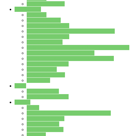
Stundenplan Lehrer
Schüler/innen
Formulare
Schülervertretung
Verbindungslehrkräfte
FAQs zum iPad für Schülerinnen und Schüler
MS Office und Teams
Berufsorientierung
Girls-Day und und Boys-Day (Neue Wege für Jungs)
Berufswegeplanung der Jgst. 8 & 9
Berufsberatung in der Lindenauschule Hanau
Schulsozialpädagogik
Vertretungsplan
Klassenstundenplan
Klausurplan
Eltern
Schulelternbeirat
Schulsozialpädagogik
Projekte
MINT
Verkehrslotsendienst an der Lindenauschule
Denk…mal-Projekt
Sauberkeitspaten
Schulhofgestaltung
Spielebox