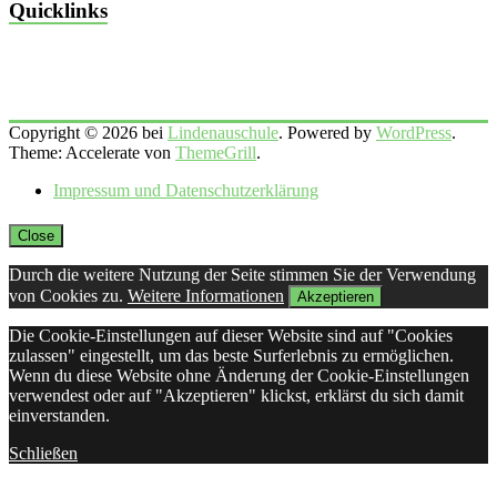
Quicklinks
Copyright © 2026 bei
Lindenauschule
. Powered by
WordPress
.
Theme: Accelerate von
ThemeGrill
.
Impressum und Datenschutzerklärung
Close
Durch die weitere Nutzung der Seite stimmen Sie der Verwendung
von Cookies zu.
Weitere Informationen
Akzeptieren
Die Cookie-Einstellungen auf dieser Website sind auf "Cookies
zulassen" eingestellt, um das beste Surferlebnis zu ermöglichen.
Wenn du diese Website ohne Änderung der Cookie-Einstellungen
verwendest oder auf "Akzeptieren" klickst, erklärst du sich damit
einverstanden.
Schließen