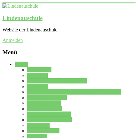
Lindenauschule
Website der Lindenauschule
Anmelden
Menü
Schule
Schulleitung
Sekretariat
Kollegium der Lindenauschule
Kürzelliste
Das Differenzierungsmodell der Lindenauschule
Jahrgangsstufe 5 – 6
Mittelstufe 7 – 10
Oberstufe 11 – 13
Vorstellung der Schule
Zweite Fremdsprachen
Einsatzplan
Einsatzplan Krz.
Formulare