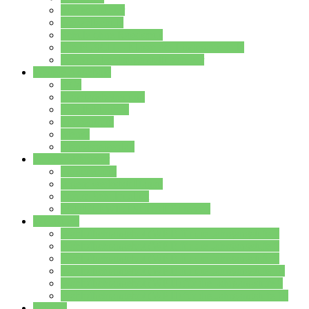
Streitschlichter
Umweltschule
Schule ohne Rassismus
Die PUSCH – Klasse der Lindenauschule
Die Schulseelsorge stellt sich vor
Weitere Angebote
AGs
Ganztagsbetreuung
Schulbibliothek
Infozentrum
Mensa
Mensaspeiseplan
Partner&Förderer
Förderverein
Jugendwerkstatt Hanau
Forum Schulqualität
SCHULEWIRTSCHAFT Hessen
WP-Kurse
Wahlpflichtangebot (WP I) für die Jahrgangstufe 7
Wahlpflichtangebot (WP I) für die Jahrgangstufe 8
Wahlpflichtangebot (WP I) für die Jahrgangstufe 9
Wahlpflichtangebot (WP I) für die Jahrgangstufe 10
Wahlpflichtangebot (WP II) für die Jahrgangstufe 9
Wahlpflichtangebot (WP II) für die Jahrgangstufe 10
Dateien