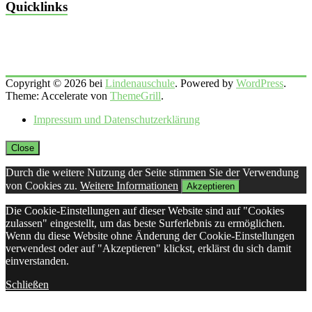
Quicklinks
Copyright © 2026 bei
Lindenauschule
. Powered by
WordPress
.
Theme: Accelerate von
ThemeGrill
.
Impressum und Datenschutzerklärung
Close
Durch die weitere Nutzung der Seite stimmen Sie der Verwendung
von Cookies zu.
Weitere Informationen
Akzeptieren
Die Cookie-Einstellungen auf dieser Website sind auf "Cookies
zulassen" eingestellt, um das beste Surferlebnis zu ermöglichen.
Wenn du diese Website ohne Änderung der Cookie-Einstellungen
verwendest oder auf "Akzeptieren" klickst, erklärst du sich damit
einverstanden.
Schließen