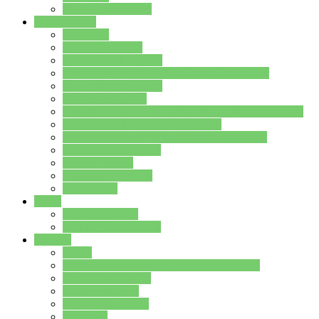
Stundenplan Lehrer
Schüler/innen
Formulare
Schülervertretung
Verbindungslehrkräfte
FAQs zum iPad für Schülerinnen und Schüler
MS Office und Teams
Berufsorientierung
Girls-Day und und Boys-Day (Neue Wege für Jungs)
Berufswegeplanung der Jgst. 8 & 9
Berufsberatung in der Lindenauschule Hanau
Schulsozialpädagogik
Vertretungsplan
Klassenstundenplan
Klausurplan
Eltern
Schulelternbeirat
Schulsozialpädagogik
Projekte
MINT
Verkehrslotsendienst an der Lindenauschule
Denk…mal-Projekt
Sauberkeitspaten
Schulhofgestaltung
Spielebox