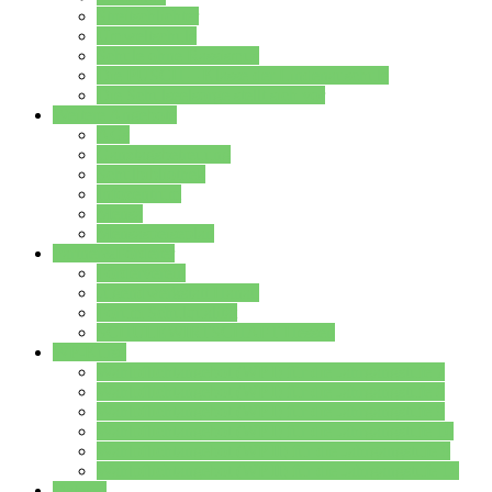
Streitschlichter
Umweltschule
Schule ohne Rassismus
Die PUSCH – Klasse der Lindenauschule
Die Schulseelsorge stellt sich vor
Weitere Angebote
AGs
Ganztagsbetreuung
Schulbibliothek
Infozentrum
Mensa
Mensaspeiseplan
Partner&Förderer
Förderverein
Jugendwerkstatt Hanau
Forum Schulqualität
SCHULEWIRTSCHAFT Hessen
WP-Kurse
Wahlpflichtangebot (WP I) für die Jahrgangstufe 7
Wahlpflichtangebot (WP I) für die Jahrgangstufe 8
Wahlpflichtangebot (WP I) für die Jahrgangstufe 9
Wahlpflichtangebot (WP I) für die Jahrgangstufe 10
Wahlpflichtangebot (WP II) für die Jahrgangstufe 9
Wahlpflichtangebot (WP II) für die Jahrgangstufe 10
Dateien