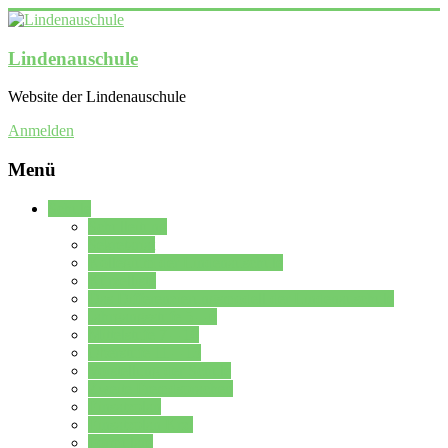
Lindenauschule
Website der Lindenauschule
Anmelden
Menü
Schule
Schulleitung
Sekretariat
Kollegium der Lindenauschule
Kürzelliste
Das Differenzierungsmodell der Lindenauschule
Jahrgangsstufe 5 – 6
Mittelstufe 7 – 10
Oberstufe 11 – 13
Vorstellung der Schule
Zweite Fremdsprachen
Einsatzplan
Einsatzplan Krz.
Formulare