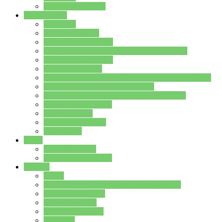
Stundenplan Lehrer
Schüler/innen
Formulare
Schülervertretung
Verbindungslehrkräfte
FAQs zum iPad für Schülerinnen und Schüler
MS Office und Teams
Berufsorientierung
Girls-Day und und Boys-Day (Neue Wege für Jungs)
Berufswegeplanung der Jgst. 8 & 9
Berufsberatung in der Lindenauschule Hanau
Schulsozialpädagogik
Vertretungsplan
Klassenstundenplan
Klausurplan
Eltern
Schulelternbeirat
Schulsozialpädagogik
Projekte
MINT
Verkehrslotsendienst an der Lindenauschule
Denk…mal-Projekt
Sauberkeitspaten
Schulhofgestaltung
Spielebox