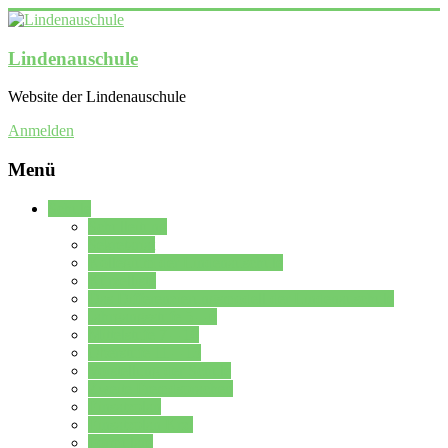
Lindenauschule
Website der Lindenauschule
Anmelden
Menü
Schule
Schulleitung
Sekretariat
Kollegium der Lindenauschule
Kürzelliste
Das Differenzierungsmodell der Lindenauschule
Jahrgangsstufe 5 – 6
Mittelstufe 7 – 10
Oberstufe 11 – 13
Vorstellung der Schule
Zweite Fremdsprachen
Einsatzplan
Einsatzplan Krz.
Formulare