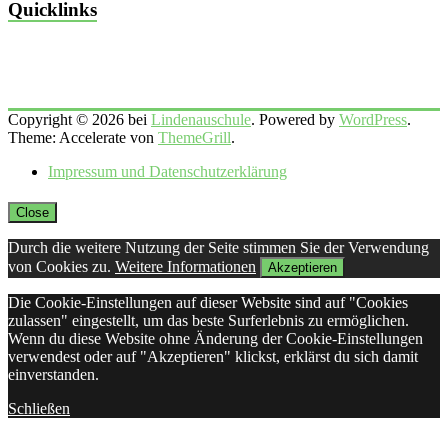
Quicklinks
Copyright © 2026 bei
Lindenauschule
. Powered by
WordPress
.
Theme: Accelerate von
ThemeGrill
.
Impressum und Datenschutzerklärung
Close
Durch die weitere Nutzung der Seite stimmen Sie der Verwendung
von Cookies zu.
Weitere Informationen
Akzeptieren
Die Cookie-Einstellungen auf dieser Website sind auf "Cookies
zulassen" eingestellt, um das beste Surferlebnis zu ermöglichen.
Wenn du diese Website ohne Änderung der Cookie-Einstellungen
verwendest oder auf "Akzeptieren" klickst, erklärst du sich damit
einverstanden.
Schließen