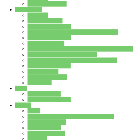
Stundenplan Lehrer
Schüler/innen
Formulare
Schülervertretung
Verbindungslehrkräfte
FAQs zum iPad für Schülerinnen und Schüler
MS Office und Teams
Berufsorientierung
Girls-Day und und Boys-Day (Neue Wege für Jungs)
Berufswegeplanung der Jgst. 8 & 9
Berufsberatung in der Lindenauschule Hanau
Schulsozialpädagogik
Vertretungsplan
Klassenstundenplan
Klausurplan
Eltern
Schulelternbeirat
Schulsozialpädagogik
Projekte
MINT
Verkehrslotsendienst an der Lindenauschule
Denk…mal-Projekt
Sauberkeitspaten
Schulhofgestaltung
Spielebox