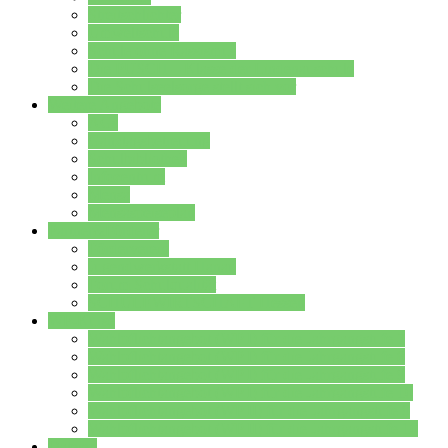
Streitschlichter
Umweltschule
Schule ohne Rassismus
Die PUSCH – Klasse der Lindenauschule
Die Schulseelsorge stellt sich vor
Weitere Angebote
AGs
Ganztagsbetreuung
Schulbibliothek
Infozentrum
Mensa
Mensaspeiseplan
Partner&Förderer
Förderverein
Jugendwerkstatt Hanau
Forum Schulqualität
SCHULEWIRTSCHAFT Hessen
WP-Kurse
Wahlpflichtangebot (WP I) für die Jahrgangstufe 7
Wahlpflichtangebot (WP I) für die Jahrgangstufe 8
Wahlpflichtangebot (WP I) für die Jahrgangstufe 9
Wahlpflichtangebot (WP I) für die Jahrgangstufe 10
Wahlpflichtangebot (WP II) für die Jahrgangstufe 9
Wahlpflichtangebot (WP II) für die Jahrgangstufe 10
Dateien