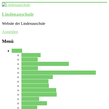
Lindenauschule
Website der Lindenauschule
Anmelden
Menü
Schule
Schulleitung
Sekretariat
Kollegium der Lindenauschule
Kürzelliste
Das Differenzierungsmodell der Lindenauschule
Jahrgangsstufe 5 – 6
Mittelstufe 7 – 10
Oberstufe 11 – 13
Vorstellung der Schule
Zweite Fremdsprachen
Einsatzplan
Einsatzplan Krz.
Formulare