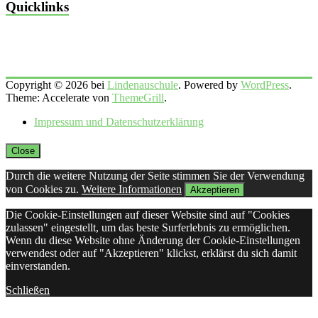
Quicklinks
Copyright © 2026 bei
Lindenauschule
. Powered by
WordPress
.
Theme: Accelerate von
ThemeGrill
.
Impressum und Datenschutzerklärung
Close
Durch die weitere Nutzung der Seite stimmen Sie der Verwendung
von Cookies zu.
Weitere Informationen
Akzeptieren
Die Cookie-Einstellungen auf dieser Website sind auf "Cookies
zulassen" eingestellt, um das beste Surferlebnis zu ermöglichen.
Wenn du diese Website ohne Änderung der Cookie-Einstellungen
verwendest oder auf "Akzeptieren" klickst, erklärst du sich damit
einverstanden.
Schließen