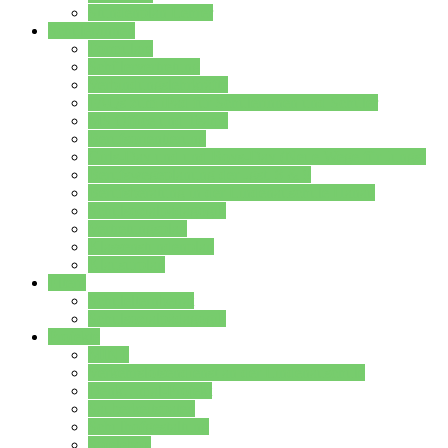
Stundenplan Lehrer
Schüler/innen
Formulare
Schülervertretung
Verbindungslehrkräfte
FAQs zum iPad für Schülerinnen und Schüler
MS Office und Teams
Berufsorientierung
Girls-Day und und Boys-Day (Neue Wege für Jungs)
Berufswegeplanung der Jgst. 8 & 9
Berufsberatung in der Lindenauschule Hanau
Schulsozialpädagogik
Vertretungsplan
Klassenstundenplan
Klausurplan
Eltern
Schulelternbeirat
Schulsozialpädagogik
Projekte
MINT
Verkehrslotsendienst an der Lindenauschule
Denk…mal-Projekt
Sauberkeitspaten
Schulhofgestaltung
Spielebox