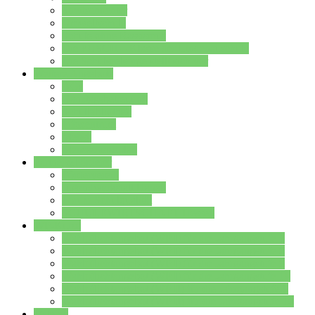
Streitschlichter
Umweltschule
Schule ohne Rassismus
Die PUSCH – Klasse der Lindenauschule
Die Schulseelsorge stellt sich vor
Weitere Angebote
AGs
Ganztagsbetreuung
Schulbibliothek
Infozentrum
Mensa
Mensaspeiseplan
Partner&Förderer
Förderverein
Jugendwerkstatt Hanau
Forum Schulqualität
SCHULEWIRTSCHAFT Hessen
WP-Kurse
Wahlpflichtangebot (WP I) für die Jahrgangstufe 7
Wahlpflichtangebot (WP I) für die Jahrgangstufe 8
Wahlpflichtangebot (WP I) für die Jahrgangstufe 9
Wahlpflichtangebot (WP I) für die Jahrgangstufe 10
Wahlpflichtangebot (WP II) für die Jahrgangstufe 9
Wahlpflichtangebot (WP II) für die Jahrgangstufe 10
Dateien