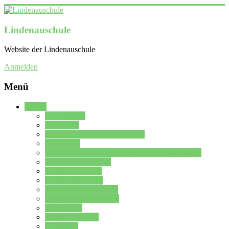
Lindenauschule
Website der Lindenauschule
Anmelden
Menü
Schule
Schulleitung
Sekretariat
Kollegium der Lindenauschule
Kürzelliste
Das Differenzierungsmodell der Lindenauschule
Jahrgangsstufe 5 – 6
Mittelstufe 7 – 10
Oberstufe 11 – 13
Vorstellung der Schule
Zweite Fremdsprachen
Einsatzplan
Einsatzplan Krz.
Formulare