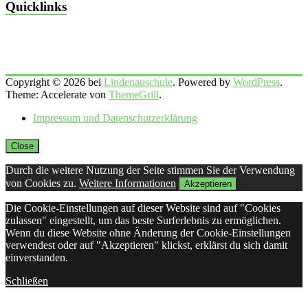
Quicklinks
Copyright © 2026 bei
Lindenauschule
. Powered by
WordPress
.
Theme: Accelerate von
ThemeGrill
.
Impressum und Datenschutzerklärung
Close
Durch die weitere Nutzung der Seite stimmen Sie der Verwendung
von Cookies zu.
Weitere Informationen
Akzeptieren
Die Cookie-Einstellungen auf dieser Website sind auf "Cookies
zulassen" eingestellt, um das beste Surferlebnis zu ermöglichen.
Wenn du diese Website ohne Änderung der Cookie-Einstellungen
verwendest oder auf "Akzeptieren" klickst, erklärst du sich damit
einverstanden.
Schließen