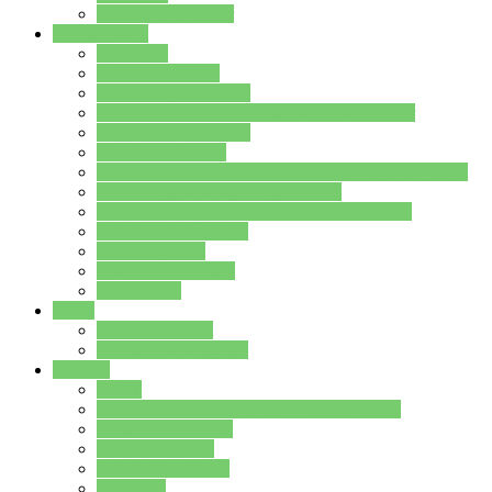
Stundenplan Lehrer
Schüler/innen
Formulare
Schülervertretung
Verbindungslehrkräfte
FAQs zum iPad für Schülerinnen und Schüler
MS Office und Teams
Berufsorientierung
Girls-Day und und Boys-Day (Neue Wege für Jungs)
Berufswegeplanung der Jgst. 8 & 9
Berufsberatung in der Lindenauschule Hanau
Schulsozialpädagogik
Vertretungsplan
Klassenstundenplan
Klausurplan
Eltern
Schulelternbeirat
Schulsozialpädagogik
Projekte
MINT
Verkehrslotsendienst an der Lindenauschule
Denk…mal-Projekt
Sauberkeitspaten
Schulhofgestaltung
Spielebox