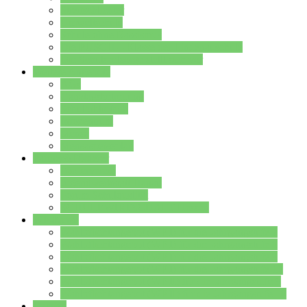
Streitschlichter
Umweltschule
Schule ohne Rassismus
Die PUSCH – Klasse der Lindenauschule
Die Schulseelsorge stellt sich vor
Weitere Angebote
AGs
Ganztagsbetreuung
Schulbibliothek
Infozentrum
Mensa
Mensaspeiseplan
Partner&Förderer
Förderverein
Jugendwerkstatt Hanau
Forum Schulqualität
SCHULEWIRTSCHAFT Hessen
WP-Kurse
Wahlpflichtangebot (WP I) für die Jahrgangstufe 7
Wahlpflichtangebot (WP I) für die Jahrgangstufe 8
Wahlpflichtangebot (WP I) für die Jahrgangstufe 9
Wahlpflichtangebot (WP I) für die Jahrgangstufe 10
Wahlpflichtangebot (WP II) für die Jahrgangstufe 9
Wahlpflichtangebot (WP II) für die Jahrgangstufe 10
Dateien