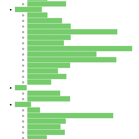
Stundenplan Lehrer
Schüler/innen
Formulare
Schülervertretung
Verbindungslehrkräfte
FAQs zum iPad für Schülerinnen und Schüler
MS Office und Teams
Berufsorientierung
Girls-Day und und Boys-Day (Neue Wege für Jungs)
Berufswegeplanung der Jgst. 8 & 9
Berufsberatung in der Lindenauschule Hanau
Schulsozialpädagogik
Vertretungsplan
Klassenstundenplan
Klausurplan
Eltern
Schulelternbeirat
Schulsozialpädagogik
Projekte
MINT
Verkehrslotsendienst an der Lindenauschule
Denk…mal-Projekt
Sauberkeitspaten
Schulhofgestaltung
Spielebox