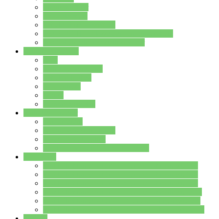
Streitschlichter
Umweltschule
Schule ohne Rassismus
Die PUSCH – Klasse der Lindenauschule
Die Schulseelsorge stellt sich vor
Weitere Angebote
AGs
Ganztagsbetreuung
Schulbibliothek
Infozentrum
Mensa
Mensaspeiseplan
Partner&Förderer
Förderverein
Jugendwerkstatt Hanau
Forum Schulqualität
SCHULEWIRTSCHAFT Hessen
WP-Kurse
Wahlpflichtangebot (WP I) für die Jahrgangstufe 7
Wahlpflichtangebot (WP I) für die Jahrgangstufe 8
Wahlpflichtangebot (WP I) für die Jahrgangstufe 9
Wahlpflichtangebot (WP I) für die Jahrgangstufe 10
Wahlpflichtangebot (WP II) für die Jahrgangstufe 9
Wahlpflichtangebot (WP II) für die Jahrgangstufe 10
Dateien