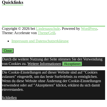
Quicklinks
Copyright © 2026 bei
Lindenauschule
. Powered by
WordPress
.
Theme: Accelerate von
ThemeGrill
.
Impressum und Datenschutzerklärung
Close
Durch die weitere Nutzung der Seite stimmen Sie der Verwendung
von Cookies zu.
Weitere Informationen
Akzeptieren
Die Cookie-Einstellungen auf dieser Website sind auf "Cookies
zulassen" eingestellt, um das beste Surferlebnis zu ermöglichen.
Wenn du diese Website ohne Änderung der Cookie-Einstellungen
verwendest oder auf "Akzeptieren" klickst, erklärst du sich damit
einverstanden.
Schließen