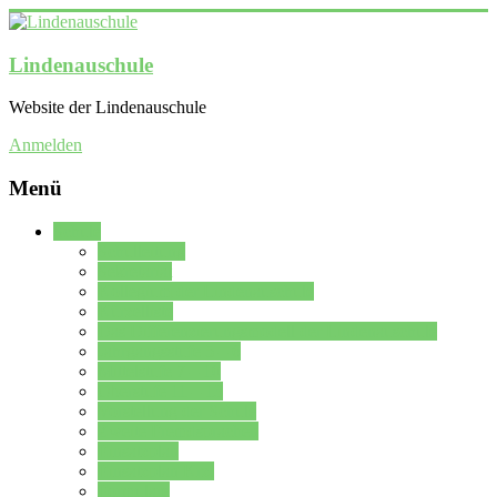
Lindenauschule
Website der Lindenauschule
Anmelden
Menü
Schule
Schulleitung
Sekretariat
Kollegium der Lindenauschule
Kürzelliste
Das Differenzierungsmodell der Lindenauschule
Jahrgangsstufe 5 – 6
Mittelstufe 7 – 10
Oberstufe 11 – 13
Vorstellung der Schule
Zweite Fremdsprachen
Einsatzplan
Einsatzplan Krz.
Formulare