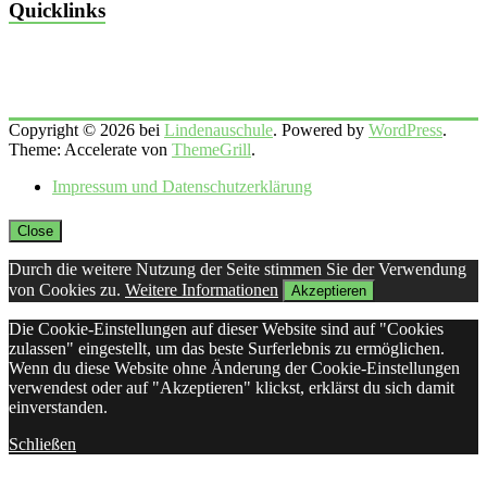
Quicklinks
Copyright © 2026 bei
Lindenauschule
. Powered by
WordPress
.
Theme: Accelerate von
ThemeGrill
.
Impressum und Datenschutzerklärung
Close
Durch die weitere Nutzung der Seite stimmen Sie der Verwendung
von Cookies zu.
Weitere Informationen
Akzeptieren
Die Cookie-Einstellungen auf dieser Website sind auf "Cookies
zulassen" eingestellt, um das beste Surferlebnis zu ermöglichen.
Wenn du diese Website ohne Änderung der Cookie-Einstellungen
verwendest oder auf "Akzeptieren" klickst, erklärst du sich damit
einverstanden.
Schließen