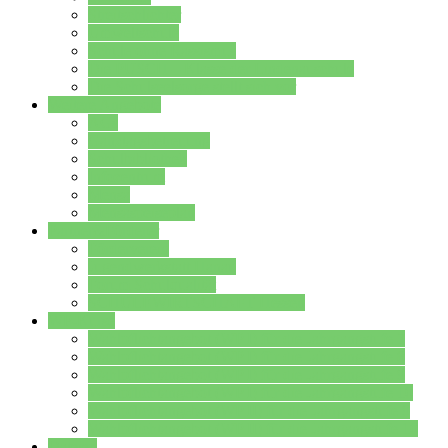
Streitschlichter
Umweltschule
Schule ohne Rassismus
Die PUSCH – Klasse der Lindenauschule
Die Schulseelsorge stellt sich vor
Weitere Angebote
AGs
Ganztagsbetreuung
Schulbibliothek
Infozentrum
Mensa
Mensaspeiseplan
Partner&Förderer
Förderverein
Jugendwerkstatt Hanau
Forum Schulqualität
SCHULEWIRTSCHAFT Hessen
WP-Kurse
Wahlpflichtangebot (WP I) für die Jahrgangstufe 7
Wahlpflichtangebot (WP I) für die Jahrgangstufe 8
Wahlpflichtangebot (WP I) für die Jahrgangstufe 9
Wahlpflichtangebot (WP I) für die Jahrgangstufe 10
Wahlpflichtangebot (WP II) für die Jahrgangstufe 9
Wahlpflichtangebot (WP II) für die Jahrgangstufe 10
Dateien