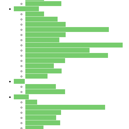
Stundenplan Lehrer
Schüler/innen
Formulare
Schülervertretung
Verbindungslehrkräfte
FAQs zum iPad für Schülerinnen und Schüler
MS Office und Teams
Berufsorientierung
Girls-Day und und Boys-Day (Neue Wege für Jungs)
Berufswegeplanung der Jgst. 8 & 9
Berufsberatung in der Lindenauschule Hanau
Schulsozialpädagogik
Vertretungsplan
Klassenstundenplan
Klausurplan
Eltern
Schulelternbeirat
Schulsozialpädagogik
Projekte
MINT
Verkehrslotsendienst an der Lindenauschule
Denk…mal-Projekt
Sauberkeitspaten
Schulhofgestaltung
Spielebox