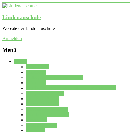
Lindenauschule
Website der Lindenauschule
Anmelden
Menü
Schule
Schulleitung
Sekretariat
Kollegium der Lindenauschule
Kürzelliste
Das Differenzierungsmodell der Lindenauschule
Jahrgangsstufe 5 – 6
Mittelstufe 7 – 10
Oberstufe 11 – 13
Vorstellung der Schule
Zweite Fremdsprachen
Einsatzplan
Einsatzplan Krz.
Formulare