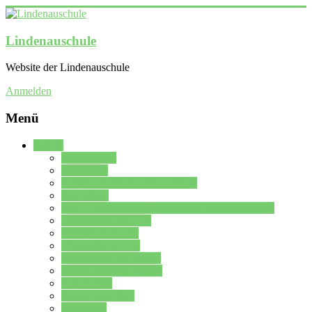
Lindenauschule
Website der Lindenauschule
Anmelden
Menü
Schule
Schulleitung
Sekretariat
Kollegium der Lindenauschule
Kürzelliste
Das Differenzierungsmodell der Lindenauschule
Jahrgangsstufe 5 – 6
Mittelstufe 7 – 10
Oberstufe 11 – 13
Vorstellung der Schule
Zweite Fremdsprachen
Einsatzplan
Einsatzplan Krz.
Formulare