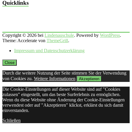
Quicklinks
Copyright © 2026 bei
Lindenauschule
. Powered by
WordPress
.
Theme: Accelerate von
ThemeGrill
.
Impressum und Datenschutzerklärung
Close
Durch die weitere Nutzung der Seite stimmen Sie der Verwendung
von Cookies zu.
Weitere Informationen
Akzeptieren
Die Cookie-Einstellungen auf dieser Website sind auf "Cookies
zulassen" eingestellt, um das beste Surferlebnis zu ermöglichen.
Wenn du diese Website ohne Änderung der Cookie-Einstellungen
verwendest oder auf "Akzeptieren" klickst, erklärst du sich damit
einverstanden.
Schließen