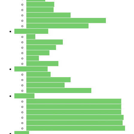
Streitschlichter
Umweltschule
Schule ohne Rassismus
Die PUSCH – Klasse der Lindenauschule
Die Schulseelsorge stellt sich vor
Weitere Angebote
AGs
Ganztagsbetreuung
Schulbibliothek
Infozentrum
Mensa
Mensaspeiseplan
Partner&Förderer
Förderverein
Jugendwerkstatt Hanau
Forum Schulqualität
SCHULEWIRTSCHAFT Hessen
WP-Kurse
Wahlpflichtangebot (WP I) für die Jahrgangstufe 7
Wahlpflichtangebot (WP I) für die Jahrgangstufe 8
Wahlpflichtangebot (WP I) für die Jahrgangstufe 9
Wahlpflichtangebot (WP I) für die Jahrgangstufe 10
Wahlpflichtangebot (WP II) für die Jahrgangstufe 9
Wahlpflichtangebot (WP II) für die Jahrgangstufe 10
Dateien