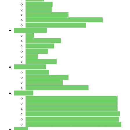
Streitschlichter
Umweltschule
Schule ohne Rassismus
Die PUSCH – Klasse der Lindenauschule
Die Schulseelsorge stellt sich vor
Weitere Angebote
AGs
Ganztagsbetreuung
Schulbibliothek
Infozentrum
Mensa
Mensaspeiseplan
Partner&Förderer
Förderverein
Jugendwerkstatt Hanau
Forum Schulqualität
SCHULEWIRTSCHAFT Hessen
WP-Kurse
Wahlpflichtangebot (WP I) für die Jahrgangstufe 7
Wahlpflichtangebot (WP I) für die Jahrgangstufe 8
Wahlpflichtangebot (WP I) für die Jahrgangstufe 9
Wahlpflichtangebot (WP I) für die Jahrgangstufe 10
Wahlpflichtangebot (WP II) für die Jahrgangstufe 9
Wahlpflichtangebot (WP II) für die Jahrgangstufe 10
Dateien