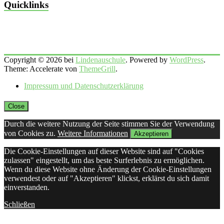
Quicklinks
Copyright © 2026 bei
Lindenauschule
. Powered by
WordPress
.
Theme: Accelerate von
ThemeGrill
.
Impressum und Datenschutzerklärung
Close
Durch die weitere Nutzung der Seite stimmen Sie der Verwendung
von Cookies zu.
Weitere Informationen
Akzeptieren
Die Cookie-Einstellungen auf dieser Website sind auf "Cookies
zulassen" eingestellt, um das beste Surferlebnis zu ermöglichen.
Wenn du diese Website ohne Änderung der Cookie-Einstellungen
verwendest oder auf "Akzeptieren" klickst, erklärst du sich damit
einverstanden.
Schließen