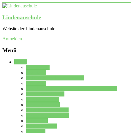
Lindenauschule
Website der Lindenauschule
Anmelden
Menü
Schule
Schulleitung
Sekretariat
Kollegium der Lindenauschule
Kürzelliste
Das Differenzierungsmodell der Lindenauschule
Jahrgangsstufe 5 – 6
Mittelstufe 7 – 10
Oberstufe 11 – 13
Vorstellung der Schule
Zweite Fremdsprachen
Einsatzplan
Einsatzplan Krz.
Formulare