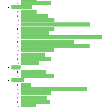
Stundenplan Lehrer
Schüler/innen
Formulare
Schülervertretung
Verbindungslehrkräfte
FAQs zum iPad für Schülerinnen und Schüler
MS Office und Teams
Berufsorientierung
Girls-Day und und Boys-Day (Neue Wege für Jungs)
Berufswegeplanung der Jgst. 8 & 9
Berufsberatung in der Lindenauschule Hanau
Schulsozialpädagogik
Vertretungsplan
Klassenstundenplan
Klausurplan
Eltern
Schulelternbeirat
Schulsozialpädagogik
Projekte
MINT
Verkehrslotsendienst an der Lindenauschule
Denk…mal-Projekt
Sauberkeitspaten
Schulhofgestaltung
Spielebox