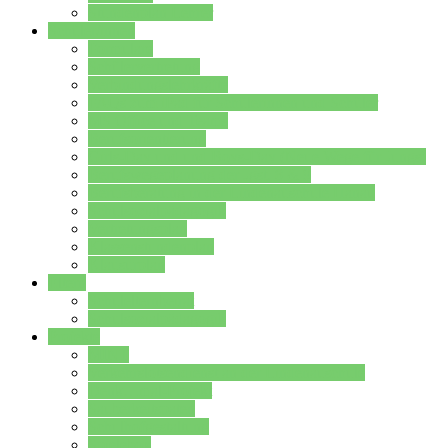
Stundenplan Lehrer
Schüler/innen
Formulare
Schülervertretung
Verbindungslehrkräfte
FAQs zum iPad für Schülerinnen und Schüler
MS Office und Teams
Berufsorientierung
Girls-Day und und Boys-Day (Neue Wege für Jungs)
Berufswegeplanung der Jgst. 8 & 9
Berufsberatung in der Lindenauschule Hanau
Schulsozialpädagogik
Vertretungsplan
Klassenstundenplan
Klausurplan
Eltern
Schulelternbeirat
Schulsozialpädagogik
Projekte
MINT
Verkehrslotsendienst an der Lindenauschule
Denk…mal-Projekt
Sauberkeitspaten
Schulhofgestaltung
Spielebox