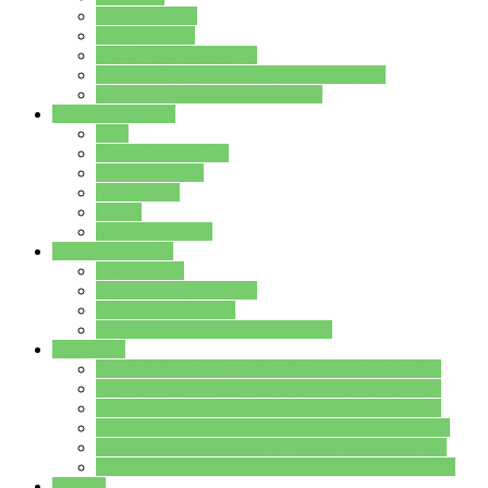
Streitschlichter
Umweltschule
Schule ohne Rassismus
Die PUSCH – Klasse der Lindenauschule
Die Schulseelsorge stellt sich vor
Weitere Angebote
AGs
Ganztagsbetreuung
Schulbibliothek
Infozentrum
Mensa
Mensaspeiseplan
Partner&Förderer
Förderverein
Jugendwerkstatt Hanau
Forum Schulqualität
SCHULEWIRTSCHAFT Hessen
WP-Kurse
Wahlpflichtangebot (WP I) für die Jahrgangstufe 7
Wahlpflichtangebot (WP I) für die Jahrgangstufe 8
Wahlpflichtangebot (WP I) für die Jahrgangstufe 9
Wahlpflichtangebot (WP I) für die Jahrgangstufe 10
Wahlpflichtangebot (WP II) für die Jahrgangstufe 9
Wahlpflichtangebot (WP II) für die Jahrgangstufe 10
Dateien