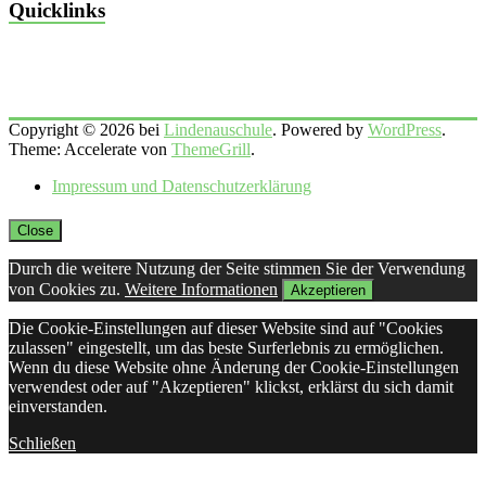
Quicklinks
Copyright © 2026 bei
Lindenauschule
. Powered by
WordPress
.
Theme: Accelerate von
ThemeGrill
.
Impressum und Datenschutzerklärung
Close
Durch die weitere Nutzung der Seite stimmen Sie der Verwendung
von Cookies zu.
Weitere Informationen
Akzeptieren
Die Cookie-Einstellungen auf dieser Website sind auf "Cookies
zulassen" eingestellt, um das beste Surferlebnis zu ermöglichen.
Wenn du diese Website ohne Änderung der Cookie-Einstellungen
verwendest oder auf "Akzeptieren" klickst, erklärst du sich damit
einverstanden.
Schließen