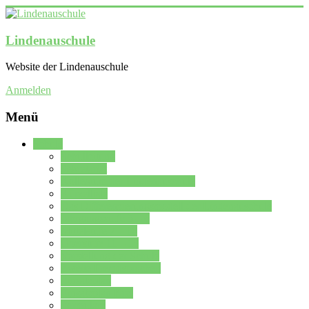
Lindenauschule
Website der Lindenauschule
Anmelden
Menü
Schule
Schulleitung
Sekretariat
Kollegium der Lindenauschule
Kürzelliste
Das Differenzierungsmodell der Lindenauschule
Jahrgangsstufe 5 – 6
Mittelstufe 7 – 10
Oberstufe 11 – 13
Vorstellung der Schule
Zweite Fremdsprachen
Einsatzplan
Einsatzplan Krz.
Formulare