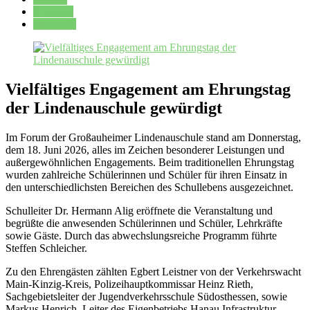
Kalender
Oberstufe
Vielfältiges Engagement am Ehrungstag
der Lindenauschule gewürdigt
Im Forum der Großauheimer Lindenauschule stand am Donnerstag,
dem 18. Juni 2026, alles im Zeichen besonderer Leistungen und
außergewöhnlichen Engagements. Beim traditionellen Ehrungstag
wurden zahlreiche Schülerinnen und Schüler für ihren Einsatz in
den unterschiedlichsten Bereichen des Schullebens ausgezeichnet.
Schulleiter Dr. Hermann Alig eröffnete die Veranstaltung und
begrüßte die anwesenden Schülerinnen und Schüler, Lehrkräfte
sowie Gäste. Durch das abwechslungsreiche Programm führte
Steffen Schleicher.
Zu den Ehrengästen zählten Egbert Leistner von der Verkehrswacht
Main-Kinzig-Kreis, Polizeihauptkommissar Heinz Rieth,
Sachgebietsleiter der Jugendverkehrsschule Südosthessen, sowie
Markus Henrich, Leiter des Eigenbetriebs Hanau Infrastruktur