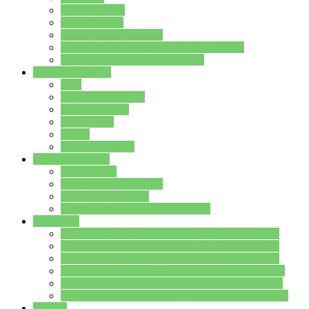
Streitschlichter
Umweltschule
Schule ohne Rassismus
Die PUSCH – Klasse der Lindenauschule
Die Schulseelsorge stellt sich vor
Weitere Angebote
AGs
Ganztagsbetreuung
Schulbibliothek
Infozentrum
Mensa
Mensaspeiseplan
Partner&Förderer
Förderverein
Jugendwerkstatt Hanau
Forum Schulqualität
SCHULEWIRTSCHAFT Hessen
WP-Kurse
Wahlpflichtangebot (WP I) für die Jahrgangstufe 7
Wahlpflichtangebot (WP I) für die Jahrgangstufe 8
Wahlpflichtangebot (WP I) für die Jahrgangstufe 9
Wahlpflichtangebot (WP I) für die Jahrgangstufe 10
Wahlpflichtangebot (WP II) für die Jahrgangstufe 9
Wahlpflichtangebot (WP II) für die Jahrgangstufe 10
Dateien