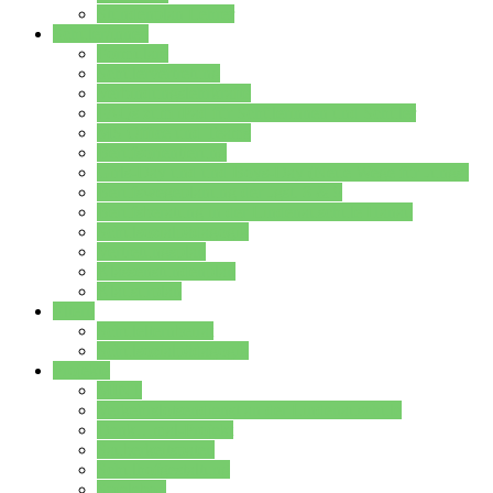
Stundenplan Lehrer
Schüler/innen
Formulare
Schülervertretung
Verbindungslehrkräfte
FAQs zum iPad für Schülerinnen und Schüler
MS Office und Teams
Berufsorientierung
Girls-Day und und Boys-Day (Neue Wege für Jungs)
Berufswegeplanung der Jgst. 8 & 9
Berufsberatung in der Lindenauschule Hanau
Schulsozialpädagogik
Vertretungsplan
Klassenstundenplan
Klausurplan
Eltern
Schulelternbeirat
Schulsozialpädagogik
Projekte
MINT
Verkehrslotsendienst an der Lindenauschule
Denk…mal-Projekt
Sauberkeitspaten
Schulhofgestaltung
Spielebox