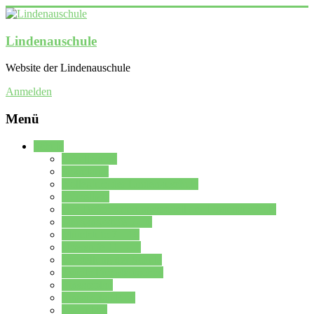
Lindenauschule
Website der Lindenauschule
Anmelden
Menü
Schule
Schulleitung
Sekretariat
Kollegium der Lindenauschule
Kürzelliste
Das Differenzierungsmodell der Lindenauschule
Jahrgangsstufe 5 – 6
Mittelstufe 7 – 10
Oberstufe 11 – 13
Vorstellung der Schule
Zweite Fremdsprachen
Einsatzplan
Einsatzplan Krz.
Formulare