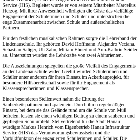
Service (HIS). Begleitet wurde er von seinem Mitarbeiter Marcellus
Herzog. Mit ihrer Anwesenheit würdigten die Gäste das vielfältige
Engagement der Schülerinnen und Schüler und unterstrichen die
enge Zusammenarbeit zwischen Schule und außerschulischen
Partnern.
Für den festlichen musikalischen Rahmen sorgte die Lehrerband der
Lindenauschule. Ihr gehörten David Hoffmann, Alejandro Veciana,
Sebastian Saliger, Uli Zahn, Miriam Ehnert und Ann-Kathrin Seidler
an. Unterstützt wurden die Lehrkräfte von zwei Abiturienten.
Die Auszeichnungen spiegelten die große Vielfalt des Engagements
an der Lindenauschule wider. Geehrt wurden Schülerinnen und
Schüler unter anderem für ihren Einsatz im Ackerbauprojekt, für
besondere Hilfsbereitschaft sowie für ihr Engagement als
Klassensprecherinnen und Klassensprecher.
Einen besonderen Stellenwert nahm die Ehrung der
Sauberkeitspatinnen und -paten ein. Durch ihren regelmäßigen
Einsatz, bei dem sie das Gelände rund um die Schule von Müll
befreien, leisten sie einen wichtigen Beitrag zu einem sauberen und
gepflegten Schulumfeld. Stellvertretend für die Stadt Hanau
würdigte Markus Henrich vom Eigenbetrieb Hanau Infrastruktur
Service (HIS) das Verantwortungsbewusstsein und die
Vorbildfunktion der engagierten Schülerinnen und Schüler. Die