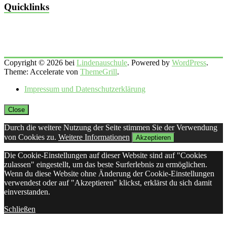
Quicklinks
Copyright © 2026 bei
Lindenauschule
. Powered by
WordPress
.
Theme: Accelerate von
ThemeGrill
.
Impressum und Datenschutzerklärung
Close
Durch die weitere Nutzung der Seite stimmen Sie der Verwendung
von Cookies zu.
Weitere Informationen
Akzeptieren
Die Cookie-Einstellungen auf dieser Website sind auf "Cookies
zulassen" eingestellt, um das beste Surferlebnis zu ermöglichen.
Wenn du diese Website ohne Änderung der Cookie-Einstellungen
verwendest oder auf "Akzeptieren" klickst, erklärst du sich damit
einverstanden.
Schließen